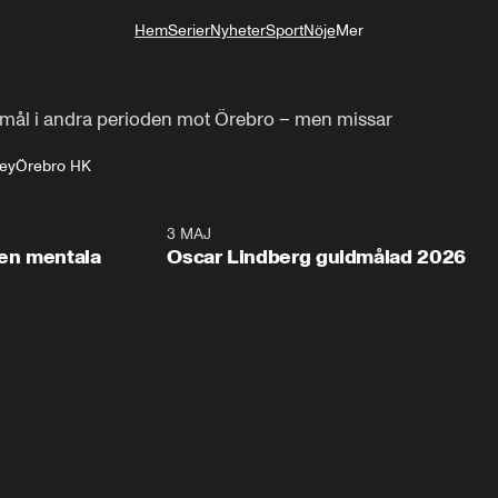
Hem
Serier
Nyheter
Sport
Nöje
Mer
Livsstil
et mål i andra perioden mot Örebro – men missar
ey
Örebro HK
2:26
3 MAJ
1:0
en mentala
Oscar Lindberg guldmålad 2026