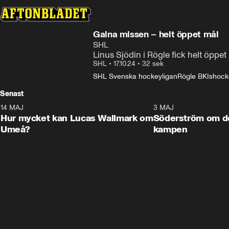
Galna missen – helt öppet mål
SHL
Linus Sjödin i Rögle fick helt öpp
SHL
•
17.10.24
•
32 sek
SHL Svenska hockeyligan
Rögle BK
Ishock
Senast
14 MAJ
1:18
3 MAJ
Plus
Hur mycket kan Lucas Wallmark om
Söderström om d
Umeå?
kampen