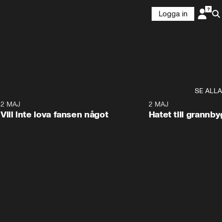
Logga in
SE ALLA
9
2 MAJ
0:33
2 MAJ
Vill inte lova fansen något
Hatet till grannb