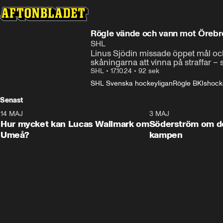
Rögle vände och vann mot Örebro
SHL
Linus Sjödin missade öppet mål och 
skåningarna att vinna på straffar –
SHL
•
17.10.24
•
92 sek
SHL Svenska hockeyligan
Rögle BK
Ishock
Senast
14 MAJ
1:18
3 MAJ
Plus
Hur mycket kan Lucas Wallmark om
Söderström om d
Umeå?
kampen