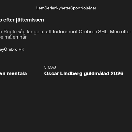
Hem
Serier
Nyheter
Sport
Nöje
Mer
Livsstil
 efter jättemissen
Rögle såg länge ut att förlora mot Örebro i SHL. Men efter s
 se målen här
ey
Örebro HK
2:26
3 MAJ
1:0
en mentala
Oscar Lindberg guldmålad 2026