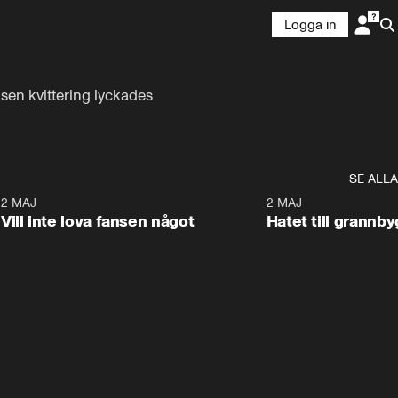
Logga in
en kvittering lyckades 
SE ALLA
9
2 MAJ
0:33
2 MAJ
Vill inte lova fansen något
Hatet till grannb