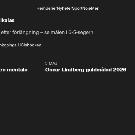
Hem
Serier
Nyheter
Sport
Nöje
Mer
Livsstil
lkalas
fter förlängning – se målen i 6-5-segern
inköpings HC
Ishockey
2:26
3 MAJ
1:0
en mentala
Oscar Lindberg guldmålad 2026