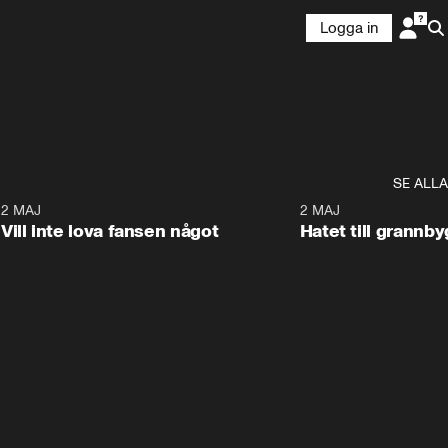
Logga in
SE ALLA
9
2 MAJ
0:33
2 MAJ
Vill inte lova fansen något
Hatet till grannb