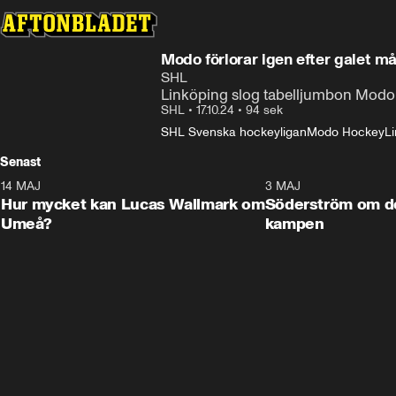
Modo förlorar igen efter galet må
SHL
Linköping slog tabelljumbon Modo e
SHL
•
17.10.24
•
94 sek
SHL Svenska hockeyligan
Modo Hockey
L
Senast
14 MAJ
1:18
3 MAJ
Plus
Hur mycket kan Lucas Wallmark om
Söderström om d
Umeå?
kampen