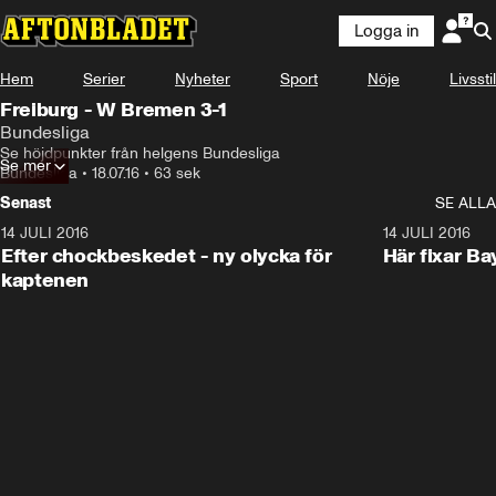
Logga in
Hem
Serier
Nyheter
Sport
Nöje
Livsstil
Freiburg - W Bremen 3-1
Bundesliga
Se höjdpunkter från helgens Bundesliga
Se mer
Bundesliga
•
18.07.16
•
63 sek
Senast
SE ALLA
14 JULI 2016
1:27
14 JULI 2016
Efter chockbeskedet - ny olycka för
Här fixar Bay
kaptenen