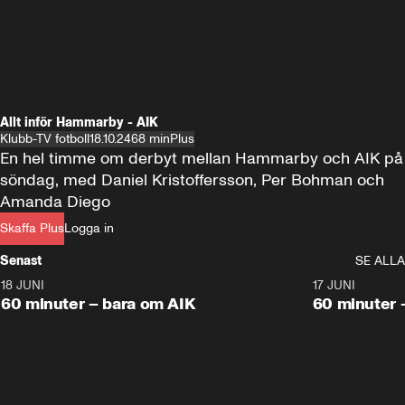
Allt inför Hammarby - AIK
Klubb-TV fotboll
18.10.24
68 min
Plus
En hel timme om derbyt mellan Hammarby och AIK på 
söndag, med Daniel Kristoffersson, Per Bohman och 
Amanda Diego
Skaffa Plus
Logga in
Senast
SE ALLA
18 JUNI
1:00:38
17 JUNI
Plus
Plus
60 minuter – bara om AIK
60 minuter