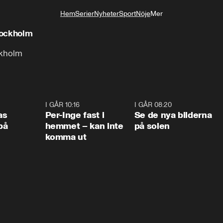
Hem
Serier
Nyheter
Sport
Nöje
Mer
Livsstil
tockholm
ckholm
0:45
I GÅR 10:16
1:26
I GÅR 08:20
0:3
as
Per-Inge fast i
Se de nya bilderna
på
hemmet – kan inte
på solen
komma ut