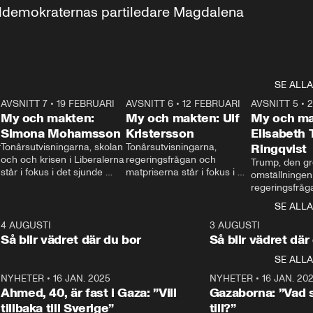
aldemokraternas partiledare Magdalena 
SE ALLA
7
AVSNITT 7
•
19 FEBRUARI
24:30
AVSNITT 6
•
12 FEBRUARI
27:30
AVSNITT 5
•
My och makten:
My och makten: Ulf
My och ma
Simona Mohamsson
Kristersson
Elisabeth
 
Tonårsutvisningarna, skolan 
Tonårsutvisningarna, 
Ringqvist
och och krisen i Liberalerna 
regeringsfrågan och 
Trump, den gr
står i fokus i det sjunde 
matpriserna står i fokus i 
omställningen
avsnittet av ”My och 
det sjätte avsnittet av ”My 
regeringsfråga
makten”. Se när 
och makten”. Se när 
centrum i det 
SE ALLA
Aftonbladets inrikespolitiska 
Aftonbladets inrikespolitiska 
avsnittet av ”
kommentator My 
kommentator My 
6
4 AUGUSTI
1:06
3 AUGUSTI
Makten”. Se nä
Rohwedder ställer 
Rohwedder ställer 
Så blir vädret där du bor
Så blir vädret där
Aftonbladets in
utbildnings- och 
statsminister Ulf Kristersson 
kommentator 
SE ALLA
integrationsminister Simona 
till svars.
Rohwedder stäl
Mohamsson till svars.
Centerpartiets
2
NYHETER
•
16 JAN. 2025
1:01
NYHETER
•
16 JAN. 20
Thand Ring till
Ahmed, 40, är fast i Gaza: ”Vill
Gazaborna: ”Vad s
tillbaka till Sverige”
till?”