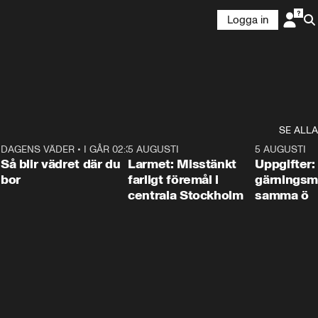
Logga in
SE ALLA
1
DAGENS VÄDER
•
I GÅR 02:30
1:06
5 AUGUSTI
0:35
5 AUGUSTI
Så blir vädret där du
Larmet: Misstänkt
Uppgifter:
bor
farligt föremål i
gärningsm
centrala Stockholm
samma ö