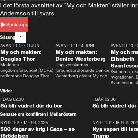
I det första avsnittet av ”My och Makten” ställe
Andersson till svars.
Spela upp
1
Säsong
AVSNITT 12
•
11 JUNI
26:27
AVSNITT 11
•
4 JUNI
23:40
AVSNITT 10
•
My och makten:
My och makten:
My och ma
Douglas Thor
Denice Westerberg
Elisabeth
Moderata 
Ungsvenskarnas 
Svantess
ungdomsförbundet (MUF:s) 
förbundsordförande Denice 
Kvinnorna, ek
ordförande Douglas Thor 
Westerberg gästar My och 
migrationen. E
gästar My och makten. I 
makten. I avsnittet 
Svantesson stäl
avsnittet diskuteras 
diskuteras migrationsfrågan 
när finansmini
Väder
tonårsutvisningarna och hur 
och hur SD ska locka 
Moderaterna ska locka 
kvinnliga väljare. 
I DAG 02:30
1:06
I GÅR 02:30
väljare till valet i höst. 
Så blir vädret där du bor
Så blir vädret där
Senaste om konflikten i Mellanöstern
NYHETER
•
17 FEB. 2025
0:45
NYHETER
•
16 FEB. 20
500 dagar av krig i Gaza – se
Nya vapen till Isr
förödelsen
Trump