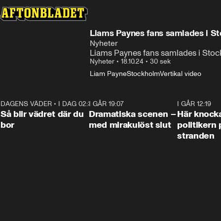
Liams Paynes fans samlades i S
Nyheter
Liams Paynes fans samlades i Sto
Nyheter
•
18.10.24
•
30 sek
Liam Payne
Stockholm
Vertikal video
DAGENS VÄDER
•
I DAG 02:30
1:06
I GÅR 19:07
0:42
I GÅR 12:19
Så blir vädret där du
Dramatiska scenen –
Här knock
bor
med mirakulöst slut
politikern 
stranden