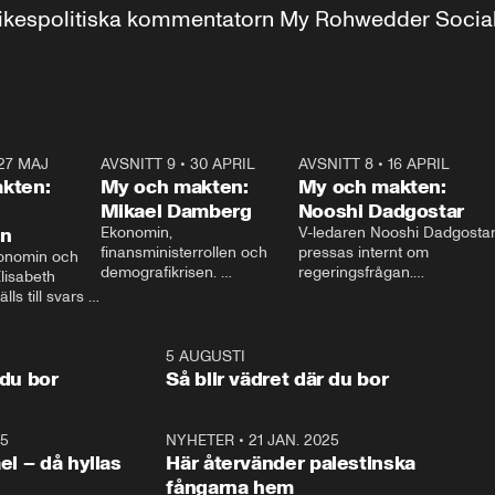
r inrikespolitiska kommentatorn My Rohwedder Soci
27 MAJ
3:51
AVSNITT 9
•
30 APRIL
24:00
AVSNITT 8
•
16 APRIL
25:1
kten:
My och makten:
My och makten:
Mikael Damberg
Nooshi Dadgostar
on
Ekonomin, 
V-ledaren Nooshi Dadgostar
finansministerrollen och 
pressas internt om 
onomin och 
demografikrisen. 
regeringsfrågan.

lisabeth 
Oppositionen ställs till svars 
I Aftonbladets 
ls till svars 
när Socialdemokraternas 
partiledarutfrågning ”My 
stern gästar 
Mikael Damberg gästar My 
och Makten” sätter hon ner 
My och Makten. 
och Makten. 
foten mot kritikerna:

1:06
5 AUGUSTI
1:0
– Vi ställer upp i val. Ska vi 
 du bor
Så blir vädret där du bor
vara med så sitter vi förstås 
25
1:22
NYHETER
•
21 JAN. 2025
0:5
ael – då hyllas
Här återvänder palestinska
fångarna hem