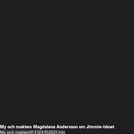
My och makten: Magdalena Andersson om Jimmie-hånet
My och makten
S1 E1
23.10.25
21 min