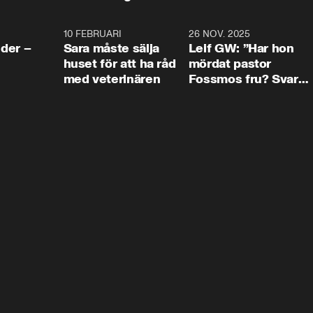
4:24
10 FEBRUARI
4:13
26 NOV. 2025
8:1
der –
Sara måste sälja
Leif GW: ”Har hon
huset för att ha råd
mördat pastor
med veterinären
Fossmos fru? Svar
nej.”