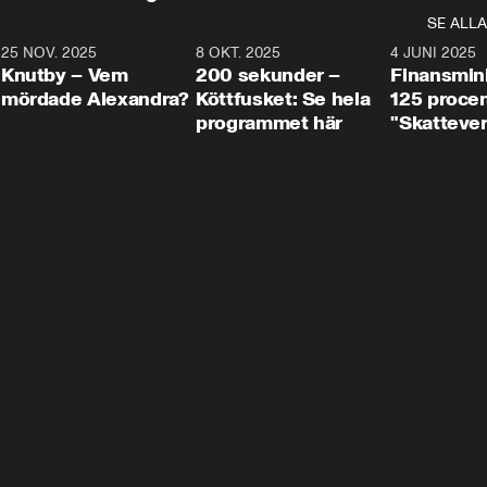
SE ALLA
3
25 NOV. 2025
31:05
8 OKT. 2025
4:29
4 JUNI 2025
Knutby – Vem
200 sekunder –
Finansmin
mördade Alexandra?
Köttfusket: Se hela
125 procent
programmet här
"Skattever
viktig uppg