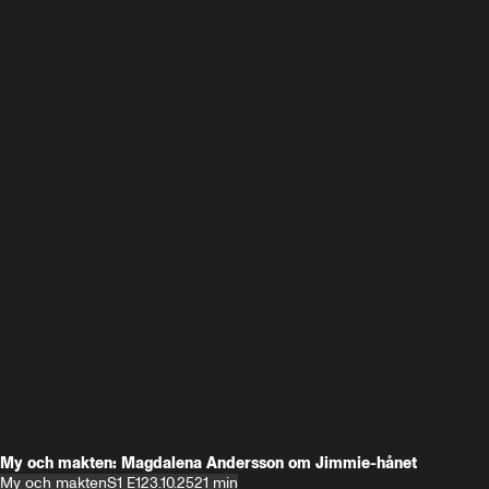
My och makten: Magdalena Andersson om Jimmie-hånet
My och makten
S1 E1
23.10.25
21 min