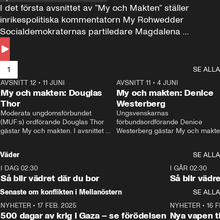
I det första avsnittet av ”My och Makten” ställer 
inrikespolitiska kommentatorn My Rohwedder 
Socialdemokraternas partiledare Magdalena 
Andersson till svars.
1
SE ALLA
AVSNITT 12
•
11 JUNI
26:27
AVSNITT 11
•
4 JUNI
2
My och makten: Douglas
My och makten: Denice
Thor
Westerberg
Moderata ungdomsförbundet 
Ungsvenskarnas 
(MUF:s) ordförande Douglas Thor 
förbundsordförande Denice 
gästar My och makten. I avsnittet 
Westerberg gästar My och makten.
diskuteras tonårsutvisningarna och 
avsnittet diskuteras migrationsfrå
hur Moderaterna ska locka väljare till 
och hur SD ska locka kvinnliga 
Väder
SE ALLA
valet i höst. 
väljare. 
I DAG 02:30
1:06
I GÅR 02:30
Så blir vädret där du bor
Så blir vädr
Senaste om konflikten i Mellanöstern
SE ALLA
NYHETER
•
17 FEB. 2025
0:45
NYHETER
•
16 F
500 dagar av krig i Gaza – se förödelsen
Nya vapen ti