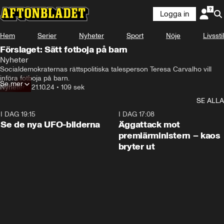
Logga in
Hem
Serier
Nyheter
Sport
Nöje
Livsstil
Förslaget: Sätt fotboja på barn
Nyheter
Socialdemokraternas rättspolitiska talesperson Teresa Carvalho vill 
införa fotboja på barn.
Se mer
Nyheter
•
21.10.24
•
109 sek
SE ALLA
I DAG 19:15
0:36
I DAG 17:08
Se de nya UFO-bilderna
Äggattack mot
premiärministern – kaos
bryter ut