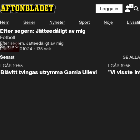
Logga in
Hem
Serier
Nyheter
Sport
Nöje
Livsstil
Efter segern: Jätteedåligt av mig
Fotboll
Efter segern: Jätteedåligt av mig
Se mer
Fotboll
•
20.10.24
•
135 sek
Senast
SE ALLA
I GÅR 19:55
0:29
I GÅR 19:55
Blåvitt tvingas utrymma Gamla Ullevi
”Vi visste 