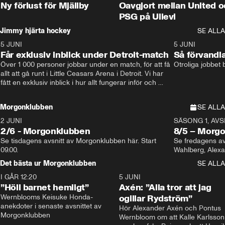
Ny förlust för Mjällby
Oavgjort mellan United o
PSG på Ullevi
Jimmy hjärta hockey
SE ALLA
5 JUNI
11:14
5 JUNI
Får exklusiv inblick under Detroit-match
Så förvandl
Över 1 000 personer jobbar under en match, för att få 
Otroliga jobbet
allt att gå runt i Little Ceasars Arena i Detroit. Vi har 
fått en exklusiv inblick i hur allt fungerar inför och 
under match i världens bästa hockeyliga
Morgonklubben
SE ALLA
2 JUNI
SÄSONG 1, AVSN
2/6 - Morgonklubben
8/5 – Morg
Se tisdagens avsnitt av Morgonklubben här. Start 
Se fredagens av
09.00. 
Det bästa ur Morgonklubben
SE ALLA
I GÅR 12:20
1:14
5 JUNI
”Höll barnet hemligt”
Axén: ”Alla tror att jag
Wernblooms Keisuke Honda-
ogillar Rydström”
anekdoter i senaste avsnittet av 
Hör Alexander Axén och Pontus 
Morgonklubben
Wernbloom om att Kalle Karlsson 