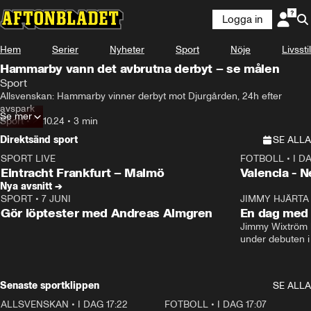
Logga in
Hem
Serier
Nyheter
Sport
Nöje
Livsstil
Hammarby vann det avbrutna derbyt – se målen
Sport
Allsvenskan: Hammarby vinner derbyt mot Djurgården, 24h efter 
avspark
Se mer
Sport
•
21.10.24
•
3 min
Direktsänd sport
SE ALLA
SPORT LIVE
FOTBOLL
•
I D
LIVE
Plus
Plus
Eintracht Frankfurt – Malmö
Valencia - 
Nya avsnitt →
SPORT
•
7 JUNI
16:36
JIMMY HJÄRTA
Gör löptester med Andreas Almgren
En dag med 
Jimmy Wixtröm 
under debuten i
Senaste sportklippen
SE ALLA
ALLSVENSKAN
•
I DAG 17:22
0:37
FOTBOLL
•
I DAG 17:07