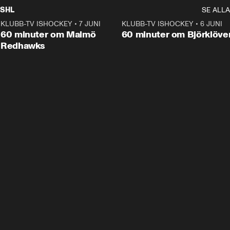
SHL
SE ALLA
KLUBB-TV ISHOCKEY
•
7 JUNI
1:02:53
KLUBB-TV ISHOCKEY
•
6 JUNI
1:0
Plus
60 minuter om Malmö
60 minuter om Björklöve
Redhawks