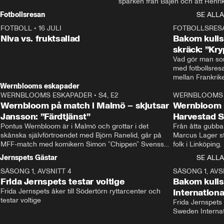
sparken från Bajen och att Henrik
Rydström tar över
Fotbollsresan
SE ALLA
FOTBOLL
•
16 JULI
0:44
FOTBOLLSRES
Niva vs. fruktsallad
Bakom kulis
skräck: ”Kry
Vad gör man som
med fotbollsres
Wernblooms eskapader
WERNBLOOMS ESKAPADER
•
S4, E2
38:23
WERNBLOOMS 
Wernbloom på match i Malmö – skjutsar
Wernbloom 
Jansson: ”Färdtjänst”
Harvestad 
Pontus Wernbloom är i Malmö och grottar i det 
Från åtta gubbar 
skånska självförtroendet med Björn Ranelid, går på 
Marcus Lager sta
MFF-match med komikern Simon ”Chippen” Svensson 
folk i Linköping
och hjälper skadade stjärnbacken Pontus Jansson 
och Wernbloom kl
Jernspets Gästar
SE ALLA
hem. 
SÄSONG 1, AVSNITT 4
13:37
SÄSONG 1, AVS
Frida Jernspets testar voltige
Bakom kuli
Frida Jernspets åker till Södertörn ryttarcenter och 
Internation
testar voltige
Frida Jernspets 
Sweden Interna