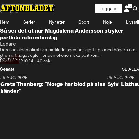
Logga in
Hem
Serier
Nyheter
Sport
Nöje
Livsstil
Så ser det ut när Magdalena Andersson stryker
partiets reformförslag
Ledare
Den socialdemokratiska partiledningen har gjort upp med högern om 
strama budgetregler för den ekonomiska politiken.

Se mer
Ledare
•
22.10.24
•
40 sek
Från 2027 får Sverige ett finanspolitiskt ramverk som innebär att staten 
Senast
SE ALLA
fortsatt inte får göra låneinvesteringar över en konjunkturcykel.

25 AUG. 2025
0:33
25 AUG. 2025
Genom uppgörelsen har Socialdemokraterna valt att radikalt strypa 
Greta Thunberg: "Norge har blod på sina
Sylvi Listh
möjligheterna att lösa stora samhällsproblem. Klassisk S-politik är inte 
händer"
längre genomförbar. 

Nu måste partiet stryka kostnadsdrivande förslag i 
reformutvecklingsarbetet.

Läs mer här: https://www.aftonbladet.se/ledare/a/o39dlj/hor-du-oss-
darinne-i-bunkern-magdalena-andersson