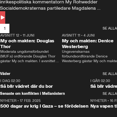
inrikespolitiska kommentatorn My Rohwedder 
Socialdemokraternas partiledare Magdalena 
Andersson till svars.
1
SE ALLA
AVSNITT 12
•
11 JUNI
26:27
AVSNITT 11
•
4 JUNI
2
My och makten: Douglas
My och makten: Denice
Thor
Westerberg
Moderata ungdomsförbundet 
Ungsvenskarnas 
(MUF:s) ordförande Douglas Thor 
förbundsordförande Denice 
gästar My och makten. I avsnittet 
Westerberg gästar My och makten.
diskuteras tonårsutvisningarna och 
avsnittet diskuteras migrationsfrå
hur Moderaterna ska locka väljare till 
och hur SD ska locka kvinnliga 
Väder
SE ALLA
valet i höst. 
väljare. 
I DAG 02:30
1:06
I GÅR 02:30
Så blir vädret där du bor
Så blir vädr
Senaste om konflikten i Mellanöstern
SE ALLA
NYHETER
•
17 FEB. 2025
0:45
NYHETER
•
16 F
500 dagar av krig i Gaza – se förödelsen
Nya vapen ti