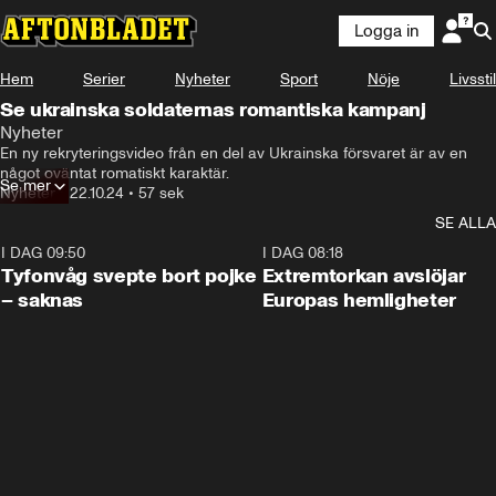
Logga in
Hem
Serier
Nyheter
Sport
Nöje
Livsstil
Se ukrainska soldaternas romantiska kampanj
Nyheter
En ny rekryteringsvideo från en del av Ukrainska försvaret är av en 
något oväntat romatiskt karaktär.
Se mer
Nyheter
•
22.10.24
•
57 sek
SE ALLA
I DAG 09:50
0:53
I DAG 08:18
Tyfonvåg svepte bort pojke
Extremtorkan avslöjar
– saknas
Europas hemligheter