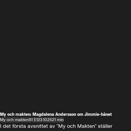
My och makten: Magdalena Andersson om Jimmie-hånet
My och makten
S1 E1
23.10.25
21 min
I det första avsnittet av ”My och Makten” ställer 