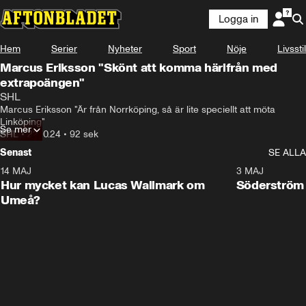
Logga in
Hem
Serier
Nyheter
Sport
Nöje
Livsstil
Marcus Eriksson "Skönt att komma härifrån med
extrapoängen"
SHL
Marcus Eriksson "Är från Norrköping, så är lite speciellt att möta 
Linköping"
Se mer
SHL
•
22.10.24
•
92 sek
Senast
SE ALLA
14 MAJ
1:18
3 MAJ
Plus
Hur mycket kan Lucas Wallmark om
Söderström
Umeå?