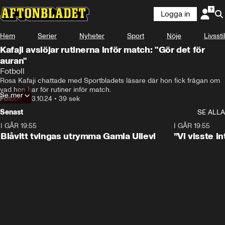
Logga in
Hem
Serier
Nyheter
Sport
Nöje
Livsstil
Kafaji avslöjar rutinerna inför match: "Gör det för
auran"
Fotboll
Rosa Kafaji chattade med Sportbladets läsare där hon fick frågan om 
vad hon har för rutiner inför match.
Se mer
Fotboll
•
23.10.24
•
39 sek
Senast
SE ALLA
I GÅR 19:55
0:29
I GÅR 19:55
Blåvitt tvingas utrymma Gamla Ullevi
”Vi visste 