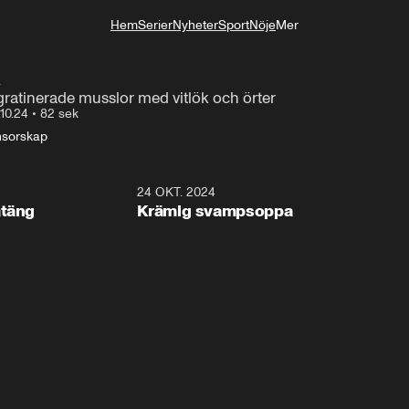
Hem
Serier
Nyheter
Sport
Nöje
Mer
Livsstil
a
atinerade musslor med vitlök och örter
.10.24
•
82 sek
sorskap
1:19
24 OKT. 2024
1:2
atäng
Krämig svampsoppa