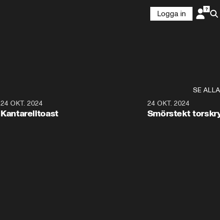
Logga in
SE ALLA
1
24 OKT. 2024
1:18
24 OKT. 2024
Kantarelltoast
Smörstekt torskr