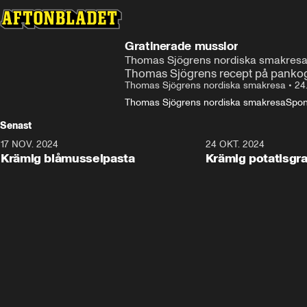
Gratinerade musslor
Thomas Sjögrens nordiska smakres
Thomas Sjögrens recept på pankogr
Thomas Sjögrens nordiska smakresa
•
24
Thomas Sjögrens nordiska smakresa
Spon
Senast
17 NOV. 2024
1:21
24 OKT. 2024
Krämig blåmusselpasta
Krämig potatisgr