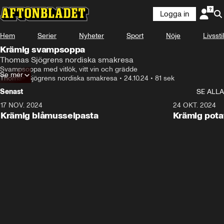
Logga in
Hem
Serier
Nyheter
Sport
Nöje
Livsstil
Krämig svampsoppa
Thomas Sjögrens nordiska smakresa
Svampsoppa med vitlök, vitt vin och grädde
Se mer
Thomas Sjögrens nordiska smakresa
•
24.10.24
•
81 sek
Senast
SE ALLA
17 NOV. 2024
1:21
24 OKT. 2024
Krämig blåmusselpasta
Krämig pota