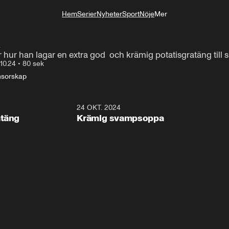
Hem
Serier
Nyheter
Sport
Nöje
Mer
Livsstil
a
ur han lagar en extra god  och krämig potatisgratäng till s
.10.24
•
80 sek
sorskap
1:19
24 OKT. 2024
1:2
atäng
Krämig svampsoppa