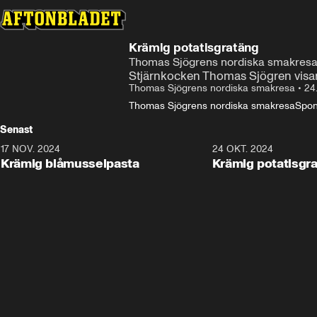
Krämig potatisgratäng
Thomas Sjögrens nordiska smakres
Stjärnkocken Thomas Sjögren visar h
Thomas Sjögrens nordiska smakresa
•
24
Thomas Sjögrens nordiska smakresa
Spon
Senast
17 NOV. 2024
1:21
24 OKT. 2024
Krämig blåmusselpasta
Krämig potatisgr