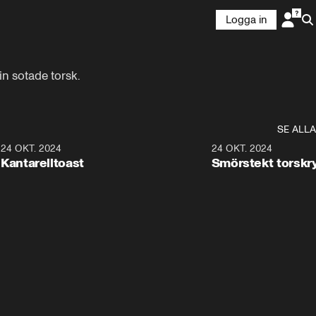
Logga in
in sotade torsk.
SE ALLA
1
24 OKT. 2024
1:18
24 OKT. 2024
Kantarelltoast
Smörstekt torskr