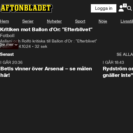
Logga in
Hem
Serier
Nyheter
Sport
Nöje
Livsstil
Kritiken mot Ballon d'Or: "Efterblivet"
Fotboll
Asllani och Rolfö kritiska till Ballon d'Or : "Efterblivet"
Se mer
Fotboll
•
24.10.24
•
32 sek
Senast
SE ALLA
I GÅR 20:36
1:30
I GÅR 18:43
Betis vinner över Arsenal – se målen
Rydström om
här!
gnäller inte”