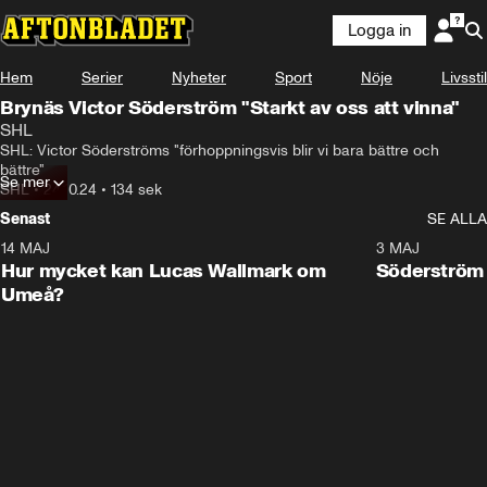
Logga in
Hem
Serier
Nyheter
Sport
Nöje
Livsstil
Brynäs Victor Söderström "Starkt av oss att vinna"
SHL
SHL: Victor Söderströms "förhoppningsvis blir vi bara bättre och 
bättre"
Se mer
SHL
•
24.10.24
•
134 sek
Senast
SE ALLA
14 MAJ
1:18
3 MAJ
Plus
Hur mycket kan Lucas Wallmark om
Söderström
Umeå?