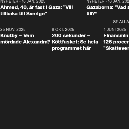
Centerpartiets
2
NYHETER
•
16 JAN. 2025
1:01
NYHETER
•
16 JAN. 20
Thand Ring till
Ahmed, 40, är fast i Gaza: ”Vill
Gazaborna: ”Vad s
tillbaka till Sverige”
till?”
SE ALLA
3
25 NOV. 2025
31:05
8 OKT. 2025
4:29
4 JUNI 2025
Knutby – Vem
200 sekunder –
Finansmin
mördade Alexandra?
Köttfusket: Se hela
125 procent
programmet här
"Skattever
viktig uppg