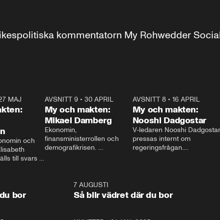
r inrikespolitiska kommentatorn My Rohwedder Soci
27 MAJ
3:51
AVSNITT 9
•
30 APRIL
24:00
AVSNITT 8
•
16 APRIL
25:1
kten:
My och makten:
My och makten:
Mikael Damberg
Nooshi Dadgostar
on
Ekonomin, 
V-ledaren Nooshi Dadgostar
finansministerrollen och 
pressas internt om 
onomin och 
demografikrisen. 
regeringsfrågan.

lisabeth 
Oppositionen ställs till svars 
I Aftonbladets 
ls till svars 
när Socialdemokraternas 
partiledarutfrågning ”My 
stern gästar 
Mikael Damberg gästar My 
och Makten” sätter hon ner 
My och Makten. 
och Makten. 
foten mot kritikerna:

1:06
7 AUGUSTI
1:0
– Vi ställer upp i val. Ska vi 
 du bor
Så blir vädret där du bor
vara med så sitter vi förstås 