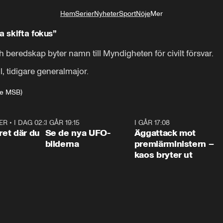
Hem
Serier
Nyheter
Sport
Nöje
Mer
Livsstil
a skifta fokus”
eredskap byter namn till Myndigheten för civilt försvar.

l, tidigare generalmajor.
are MSB)
ER
•
I DAG 02:30
1:06
I GÅR 19:15
0:36
I GÅR 17:08
0:3
ret där du
Se de nya UFO-
Äggattack mot
bilderna
premiärministern –
kaos bryter ut