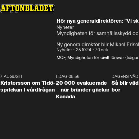
Hör nya generaldirektören: ”Vi sk
Nyheter
Myndigheten för samhällsskydd och b
Ny generaldirektör blir Mikael Frisel
Nyheter
•
25.10.24
•
70 sek
MCF, Myndigheten för civilt försvar (tidig
7 AUGUSTI
0:42
I DAG 05:56
0:38
DAGENS VÄD
Kristersson om Tidö-
20 000 evakuerade
Så blir väd
sprickan i vårdfrågan
– när bränder gäckar
bor
Kanada