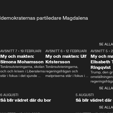
aldemokraternas partiledare Magdalena 
SE ALLA
7
AVSNITT 7
•
19 FEBRUARI
24:30
AVSNITT 6
•
12 FEBRUARI
27:30
AVSNITT 5
•
My och makten:
My och makten: Ulf
My och ma
Simona Mohamsson
Kristersson
Elisabeth
 
Tonårsutvisningarna, skolan 
Tonårsutvisningarna, 
Ringqvist
och och krisen i Liberalerna 
regeringsfrågan och 
Trump, den gr
står i fokus i det sjunde 
matpriserna står i fokus i 
omställningen
avsnittet av ”My och 
det sjätte avsnittet av ”My 
regeringsfråga
makten”. Se när 
och makten”. Se när 
centrum i det 
SE ALLA
Aftonbladets inrikespolitiska 
Aftonbladets inrikespolitiska 
avsnittet av ”
kommentator My 
kommentator My 
6
6 AUGUSTI
1:06
5 AUGUSTI
Makten”. Se nä
Rohwedder ställer 
Rohwedder ställer 
Så blir vädret där du bor
Så blir vädret där
Aftonbladets in
utbildnings- och 
statsminister Ulf Kristersson 
kommentator 
SE ALLA
integrationsminister Simona 
till svars.
Rohwedder stäl
Mohamsson till svars.