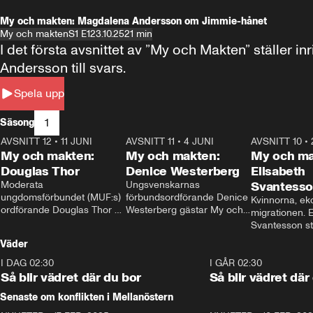
My och makten: Magdalena Andersson om Jimmie-hånet
My och makten
S1 E1
23.10.25
21 min
I det första avsnittet av ”My och Makten” ställe
Andersson till svars.
Spela upp
1
Säsong
AVSNITT 12
•
11 JUNI
26:27
AVSNITT 11
•
4 JUNI
23:40
AVSNITT 10
•
My och makten:
My och makten:
My och ma
Douglas Thor
Denice Westerberg
Elisabeth
Moderata 
Ungsvenskarnas 
Svantess
ungdomsförbundet (MUF:s) 
förbundsordförande Denice 
Kvinnorna, ek
ordförande Douglas Thor 
Westerberg gästar My och 
migrationen. E
gästar My och makten. I 
makten. I avsnittet 
Svantesson stäl
avsnittet diskuteras 
diskuteras migrationsfrågan 
när finansmini
Väder
tonårsutvisningarna och hur 
och hur SD ska locka 
Moderaterna ska locka 
kvinnliga väljare. 
I DAG 02:30
1:06
I GÅR 02:30
väljare till valet i höst. 
Så blir vädret där du bor
Så blir vädret där
Senaste om konflikten i Mellanöstern