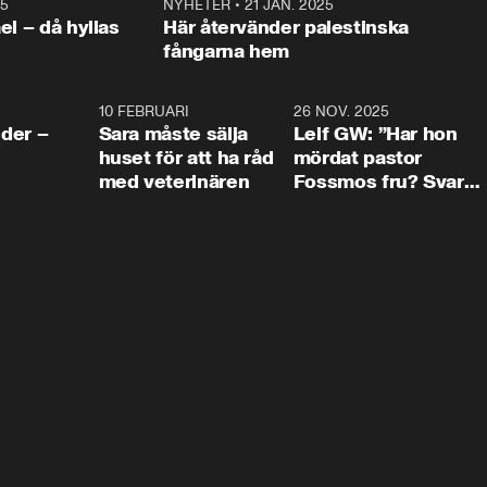
25
1:22
NYHETER
•
21 JAN. 2025
0:5
ael – då hyllas
Här återvänder palestinska
fångarna hem
4:24
10 FEBRUARI
4:13
26 NOV. 2025
8:1
der –
Sara måste sälja
Leif GW: ”Har hon
huset för att ha råd
mördat pastor
med veterinären
Fossmos fru? Svar
nej.”