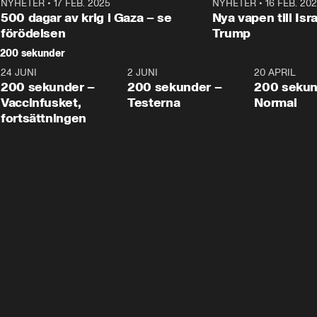
NYHETER
•
17 FEB. 2025
0:45
NYHETER
•
16 FEB. 20
500 dagar av krig i Gaza – se
Nya vapen till Isr
förödelsen
Trump
200 sekunder
24 JUNI
5:00
2 JUNI
4:23
20 APRIL
200 sekunder –
200 sekunder –
200 sekun
Vaccinfusket,
Testerna
Normal
fortsättningen