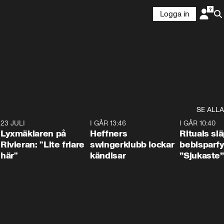
Logga in
SE ALLA
7
23 JULI
2:02
I GÅR 13:46
0:55
I GÅR 10:40
Lyxmäklaren på
Heffners
Rituals sl
Rivieran: "Lite friare
swingerklubb lockar
bebisparf
här"
kändisar
”Sjukaste”