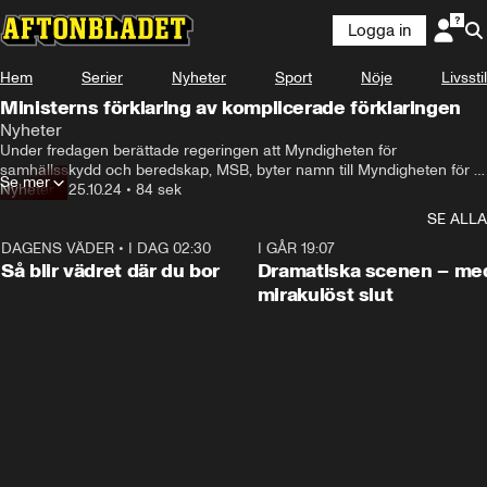
Logga in
Hem
Serier
Nyheter
Sport
Nöje
Livsstil
Ministerns förklaring av komplicerade förklaringen
Nyheter
I morse berättade regeringen 

Under fredagen berättade regeringen att Myndigheten för 
en stor nyhet-
samhällsskydd och beredskap, MSB, byter namn till Myndigheten för 
Se mer
civilt försvar, MCB. Men minister Carl Oskar Bohlins förklaring till varför 
Nyheter
•
25.10.24
•
84 sek
var kanske lite väl krånglig, eller?
SE ALLA
DAGENS VÄDER
•
I DAG 02:30
1:06
I GÅR 19:07
Så blir vädret där du bor
Dramatiska scenen – me
mirakulöst slut