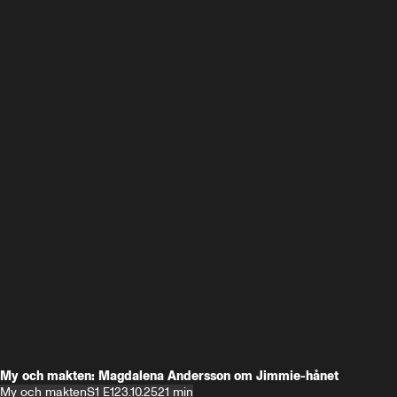
My och makten: Magdalena Andersson om Jimmie-hånet
My och makten
S1 E1
23.10.25
21 min