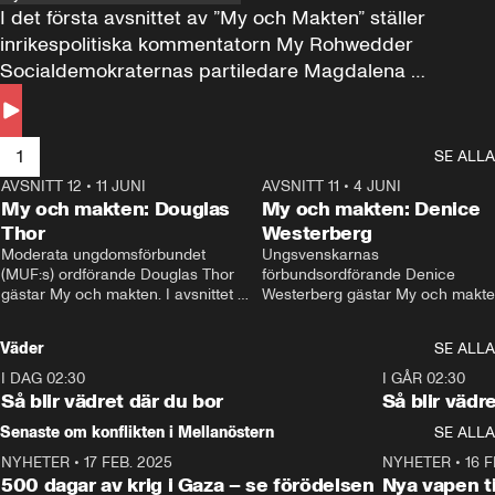
I det första avsnittet av ”My och Makten” ställer 
inrikespolitiska kommentatorn My Rohwedder 
Socialdemokraternas partiledare Magdalena 
Andersson till svars.
1
SE ALLA
AVSNITT 12
•
11 JUNI
26:27
AVSNITT 11
•
4 JUNI
2
My och makten: Douglas
My och makten: Denice
Thor
Westerberg
Moderata ungdomsförbundet 
Ungsvenskarnas 
(MUF:s) ordförande Douglas Thor 
förbundsordförande Denice 
gästar My och makten. I avsnittet 
Westerberg gästar My och makten.
diskuteras tonårsutvisningarna och 
avsnittet diskuteras migrationsfrå
hur Moderaterna ska locka väljare till 
och hur SD ska locka kvinnliga 
Väder
SE ALLA
valet i höst. 
väljare. 
I DAG 02:30
1:06
I GÅR 02:30
Så blir vädret där du bor
Så blir vädr
Senaste om konflikten i Mellanöstern
SE ALLA
NYHETER
•
17 FEB. 2025
0:45
NYHETER
•
16 F
500 dagar av krig i Gaza – se förödelsen
Nya vapen ti