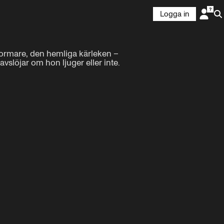
Logga in
ormare, den hemliga kärleken – 
löjar om hon ljuger eller inte.

2