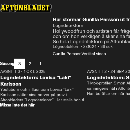
Här stormar Gunilla Persson ut f
Lögndetektorn
Hollywoodfrun och artisten får frå
och om hon verkligen älskar sina fa
Se hela Lögndetektorn på Aftonblad
Lögndetektorn
•
27.10.24
•
36 sek
Gunilla Persson
Vertikal video
3
2
1
Säsong
AVSNITT 3
•
1 OKT. 2025
14:32
AVSNITT 2
•
24 SEP. 2
Lögndetektorn: Lovisa ”Laki”
Lögndetektorn: 
Karlsson
Tiktok-profilen Simon A
sanningens nål i Aftonbl
Youtubern och influencern Lovisa ”Laki” 
Han berättar om när ha
Karlsson sätter sina nerver på prov i 
konto som tolvåring – 
Aftonbladets ”Lögndetektorn”. Här ställs hon till 
efter. Hör frågan han int
Missa inte det här
svars som vad som hände efter SVT:s "Alla 
finns det någon stor he
dejtar alla”, om varför hon egentligen rakade av 
sitt hår och vad hon egentligen tycker om 
Edvin Törnblom.