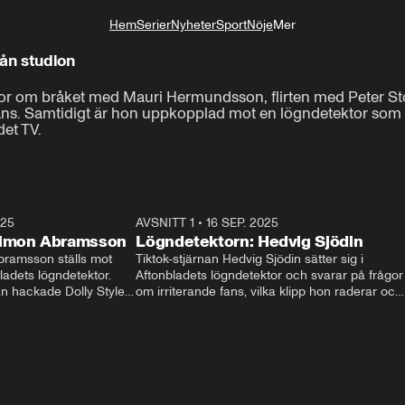
Hem
Serier
Nyheter
Sport
Nöje
Mer
Livsstil
rån studion
gor om bråket med Mauri Hermundsson, flirten med Peter St
ns. Samtidigt är hon uppkopplad mot en lögndetektor som avs
et TV.
025
10:55
AVSNITT 1
•
16 SEP. 2025
12:5
Simon Abramsson
Lögndetektorn: Hedvig Sjödin
bramsson ställs mot 
Tiktok-stjärnan Hedvig Sjödin sätter sig i 
adets lögndetektor. 
Aftonbladets lögndetektor och svarar på frågor 
n hackade Dolly Styles 
om irriterande fans, vilka klipp hon raderar och 
och vad som hände 
varför hon inte åker kollektivtrafik.
e vill svara på, och 
mlighet han döljer?