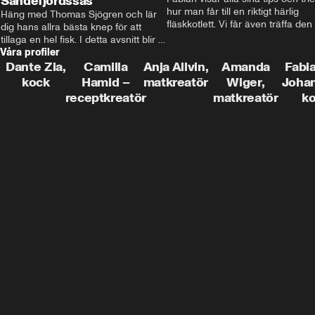
Sandefjordssås
hur man får till en riktigt härlig 
Häng med Thomas Sjögren och lär 
fläskkotlett. Vi får även träffa den 
dig hans allra bästa knep för att 
före detta schlagerkungen Fredrik
tillaga en hel fisk. I detta avsnitt blir 
som lämnat stan och sadlat om till
Våra profiler
de helstekt rödtunga med 
grisbonde på Gotland.
sandefjordssås och en magisk sallad 
Dante Zia,
Camilla
Anja Allvin,
Amanda
Fabia
på pepparrot och äpple.
kock
Hamid –
matkreatör
Wiger,
Joha
receptkreatör
matkreatör
k