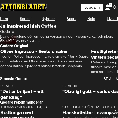
Logga in
Hem
Serier
Nyheter
Sport
Nöje
Livsstil
Julinspirerad Irish Coffee
Godare
David Kringlund gör en festlig version av den klassiska kaffedrinken.
Se mer
Godare
•
25.10.24
•
4 min
Godare Original
Oliver Ingrosso - livets smaker
Festlighete
I serien ”Oliver Ingrosso – Livets smaker” tar krögaren 
vinterspecia
och matälskaren Oliver med oss på en smakresa 
Catarina König, 
genom Italien. Självklart hälsar brodern Benjamin 
tillbaka med en
Ingrosso på i Rom.
smaker i fokus. D
julfavoriter och 
Senaste Godare
SE ALLA
succé.
29 APRIL
0:50
22 APRIL
”Det är briljant – ett
”Otroligt gott – världskla
genidrag”
Godare rekommenderar
THOMAS SJÖGREN
•
S1, E3
13:56
GOTT OCH GRÖNT MED FABBE
Rödtunga med
Fläskkotletter i svampså
Fabian visar alla sina tips och tric