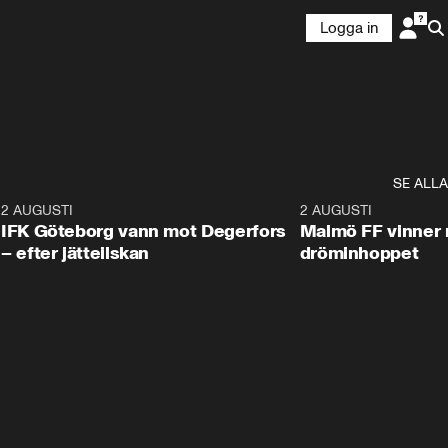
Logga in
SE ALLA
5
2 AUGUSTI
2:32
2 AUGUSTI
IFK Göteborg vann mot Degerfors
Malmö FF vinner 
– efter jätteilskan
dröminhoppet