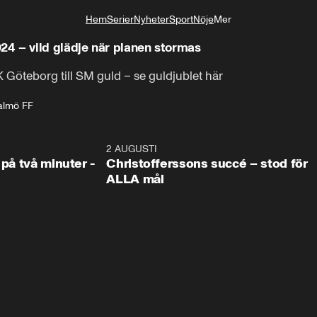
Hem
Serier
Nyheter
Sport
Nöje
Mer
Livsstil
4 – vild glädje när planen stormas
Göteborg till SM guld – se guldjublet här
lmö FF
1:08
2 AUGUSTI
2:5
 på två minuter -
Christofferssons succé – stod för
ALLA mål