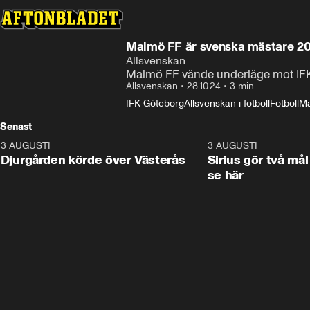
Malmö FF är svenska mästare 202
Allsvenskan
Malmö FF vände underläge mot IFK 
Allsvenskan
•
28.10.24
•
3 min
IFK Göteborg
Allsvenskan i fotboll
Fotboll
Ma
Senast
3 AUGUSTI
3:00
3 AUGUSTI
Djurgården körde över Västerås
Sirius gör två mål
se här