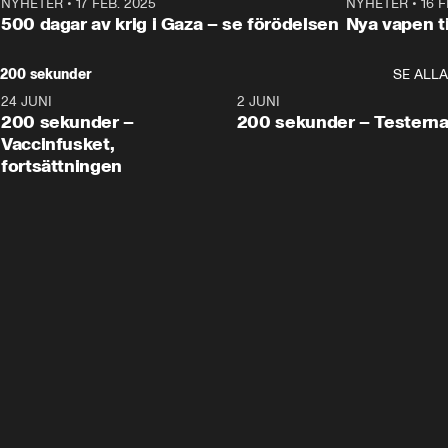
NYHETER
•
17 FEB. 2025
0:45
NYHETER
•
16 F
500 dagar av krig i Gaza – se förödelsen
Nya vapen ti
200 sekunder
SE ALLA
24 JUNI
5:00
2 JUNI
200 sekunder –
200 sekunder – Testern
Vaccinfusket,
fortsättningen