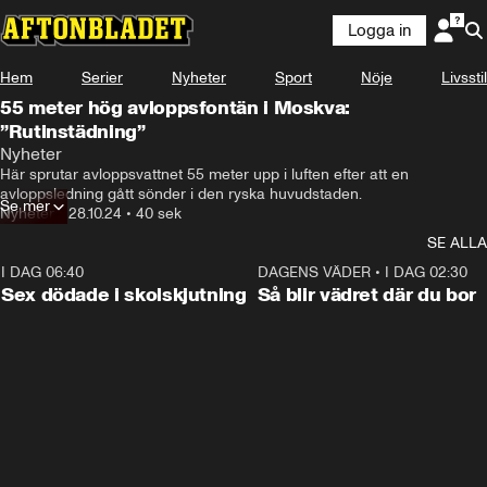
Logga in
Hem
Serier
Nyheter
Sport
Nöje
Livsstil
55 meter hög avloppsfontän i Moskva:
”Rutinstädning”
Nyheter
Här sprutar avloppsvattnet 55 meter upp i luften efter att en 
avloppsledning gått sönder i den ryska huvudstaden.
Se mer
Nyheter
•
28.10.24
•
40 sek
SE ALLA
I DAG 06:40
0:47
DAGENS VÄDER
•
I DAG 02:30
Sex dödade i skolskjutning
Så blir vädret där du bor