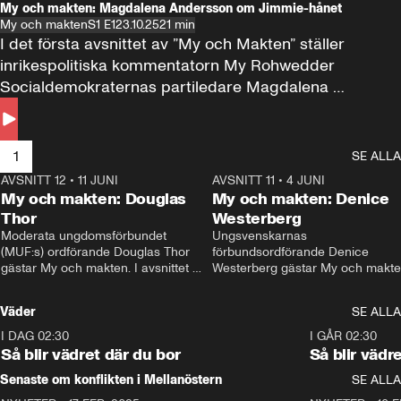
My och makten: Magdalena Andersson om Jimmie-hånet
My och makten
S1 E1
23.10.25
21 min
I det första avsnittet av ”My och Makten” ställer 
inrikespolitiska kommentatorn My Rohwedder 
Socialdemokraternas partiledare Magdalena 
Andersson till svars.
1
SE ALLA
AVSNITT 12
•
11 JUNI
26:27
AVSNITT 11
•
4 JUNI
2
My och makten: Douglas
My och makten: Denice
Thor
Westerberg
Moderata ungdomsförbundet 
Ungsvenskarnas 
(MUF:s) ordförande Douglas Thor 
förbundsordförande Denice 
gästar My och makten. I avsnittet 
Westerberg gästar My och makten.
diskuteras tonårsutvisningarna och 
avsnittet diskuteras migrationsfrå
hur Moderaterna ska locka väljare till 
och hur SD ska locka kvinnliga 
Väder
SE ALLA
valet i höst. 
väljare. 
I DAG 02:30
1:06
I GÅR 02:30
Så blir vädret där du bor
Så blir vädr
Senaste om konflikten i Mellanöstern
SE ALLA