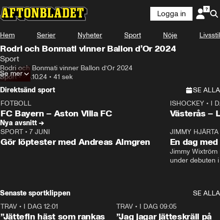
Logga in
Hem
Serier
Nyheter
Sport
Nöje
Livsstil
Rodri och Bonmati vinner Ballon d’Or 2024
Sport
Rodri och Bonmati vinner Ballon d’Or 2024
Se mer
Sport
•
28.10.24
•
41 sek
Direktsänd sport
SE ALLA
FOTBOLL
ISHOCKEY
•
I 
LIVE
Plus
Plus
FC Bayern – Aston Villa FC
Västerås – 
Nya avsnitt →
SPORT
•
7 JUNI
16:36
JIMMY HJÄRTA
Gör löptester med Andreas Almgren
En dag med 
Jimmy Wixtröm 
under debuten i
Senaste sportklippen
SE ALLA
TRAV
•
I DAG 12:01
5:16
TRAV
•
I DAG 09:05
”Jättefin häst som rankas
”Jag jagar jätteskräll på