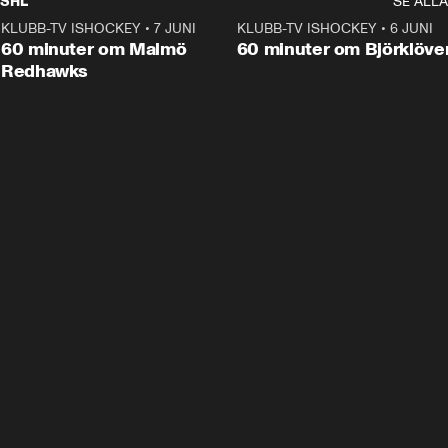
SHL
SE ALLA
KLUBB-TV ISHOCKEY
•
7 JUNI
1:02:53
KLUBB-TV ISHOCKEY
•
6 JUNI
1:0
Plus
60 minuter om Malmö
60 minuter om Björklöve
Redhawks