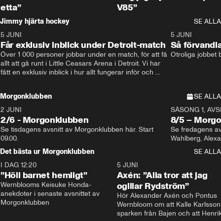
etta”
V85”
Jimmy hjärta hockey
SE ALLA
5 JUNI
11:14
5 JUNI
Får exklusiv inblick under Detroit-match
Så förvandl
Över 1 000 personer jobbar under en match, för att få 
Otroliga jobbet
allt att gå runt i Little Ceasars Arena i Detroit. Vi har 
fått en exklusiv inblick i hur allt fungerar inför och 
under match i världens bästa hockeyliga
Morgonklubben
SE ALLA
2 JUNI
SÄSONG 1, AVSN
2/6 - Morgonklubben
8/5 – Morg
Se tisdagens avsnitt av Morgonklubben här. Start 
Se fredagens av
09.00. 
Det bästa ur Morgonklubben
SE ALLA
I DAG 12:20
1:14
5 JUNI
”Höll barnet hemligt”
Axén: ”Alla tror att jag
Wernblooms Keisuke Honda-
ogillar Rydström”
anekdoter i senaste avsnittet av 
Hör Alexander Axén och Pontus 
Morgonklubben
Wernbloom om att Kalle Karlsson 
sparken från Bajen och att Henrik