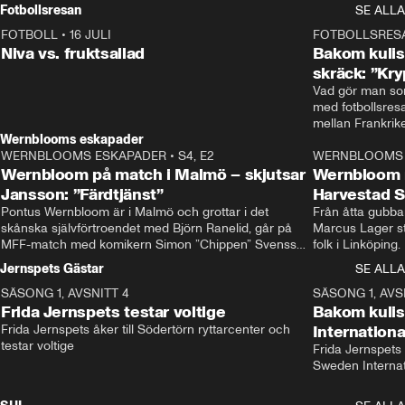
Rydström tar över
Fotbollsresan
SE ALLA
FOTBOLL
•
16 JULI
0:44
FOTBOLLSRES
Niva vs. fruktsallad
Bakom kulis
skräck: ”Kry
Vad gör man som
med fotbollsres
Wernblooms eskapader
WERNBLOOMS ESKAPADER
•
S4, E2
38:23
WERNBLOOMS 
Wernbloom på match i Malmö – skjutsar
Wernbloom 
Jansson: ”Färdtjänst”
Harvestad 
Pontus Wernbloom är i Malmö och grottar i det 
Från åtta gubbar 
skånska självförtroendet med Björn Ranelid, går på 
Marcus Lager sta
MFF-match med komikern Simon ”Chippen” Svensson 
folk i Linköping
och hjälper skadade stjärnbacken Pontus Jansson 
och Wernbloom kl
Jernspets Gästar
SE ALLA
hem. 
SÄSONG 1, AVSNITT 4
13:37
SÄSONG 1, AVS
Frida Jernspets testar voltige
Bakom kuli
Frida Jernspets åker till Södertörn ryttarcenter och 
Internation
testar voltige
Frida Jernspets 
Sweden Interna