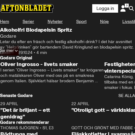
Logga in
Hem
Serier
Nyheter
Sport
Nöje
Livsstil
Alkoholfri Blodapelsin Spritz
Godare
Letar du efter en fräsch och festlig alkoholfri drink? I det här avsnittet 
av ”Helgdrinken” gör bartendern David Kringlund en blodapelsin spritz.
Se mer
Godare
•
29.10.24
•
4 min
Godare Original
Oliver Ingrosso - livets smaker
Festlighete
I serien ”Oliver Ingrosso – Livets smaker” tar krögaren 
vinterspecia
och matälskaren Oliver med oss på en smakresa 
Catarina König, 
genom Italien. Självklart hälsar brodern Benjamin 
tillbaka med en
Ingrosso på i Rom.
smaker i fokus. D
julfavoriter och 
Senaste Godare
SE ALLA
succé.
29 APRIL
0:50
22 APRIL
”Det är briljant – ett
”Otroligt gott – världskla
genidrag”
Godare rekommenderar
THOMAS SJÖGREN
•
S1, E3
13:56
GOTT OCH GRÖNT MED FABBE
Rödtunga med
Fläskkotletter i svampså