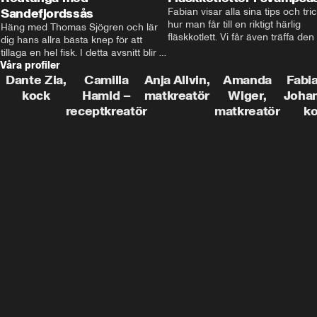
Sandefjordssås
Fabian visar alla sina tips och tric
hur man får till en riktigt härlig 
Häng med Thomas Sjögren och lär 
fläskkotlett. Vi får även träffa den 
dig hans allra bästa knep för att 
före detta schlagerkungen Fredrik
tillaga en hel fisk. I detta avsnitt blir 
som lämnat stan och sadlat om till
Våra profiler
de helstekt rödtunga med 
grisbonde på Gotland.
sandefjordssås och en magisk sallad 
Dante Zia,
Camilla
Anja Allvin,
Amanda
Fabia
på pepparrot och äpple.
kock
Hamid –
matkreatör
Wiger,
Joha
receptkreatör
matkreatör
k