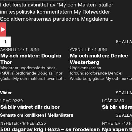
I det första avsnittet av ”My och Makten” ställer 
inrikespolitiska kommentatorn My Rohwedder 
Socialdemokraternas partiledare Magdalena 
Andersson till svars.
1
SE ALLA
AVSNITT 12
•
11 JUNI
26:27
AVSNITT 11
•
4 JUNI
2
My och makten: Douglas
My och makten: Denice
Thor
Westerberg
Moderata ungdomsförbundet 
Ungsvenskarnas 
(MUF:s) ordförande Douglas Thor 
förbundsordförande Denice 
gästar My och makten. I avsnittet 
Westerberg gästar My och makten.
diskuteras tonårsutvisningarna och 
avsnittet diskuteras migrationsfrå
hur Moderaterna ska locka väljare till 
och hur SD ska locka kvinnliga 
Väder
SE ALLA
valet i höst. 
väljare. 
I DAG 02:30
1:06
I GÅR 02:30
Så blir vädret där du bor
Så blir vädr
Senaste om konflikten i Mellanöstern
SE ALLA
NYHETER
•
17 FEB. 2025
0:45
NYHETER
•
16 F
500 dagar av krig i Gaza – se förödelsen
Nya vapen ti