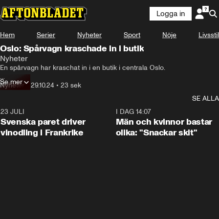
Logga in
Hem
Serier
Nyheter
Sport
Nöje
Livsstil
Oslo: Spårvagn kraschade in i butik
Nyheter
En spårvagn har kraschat in i en butik i centrala Oslo. 

Se mer
Nyheter
•
29.10.24
•
23 sek
20 personer ska ha varit ombord och fyra av dem ska ha fått lindriga 
SE ALLA
skador.
23 JULI
1:52
I DAG 14:07
Svenska paret driver
Män och kvinnor bastar
vinodling i Frankrike
olika: "Snackar skit"