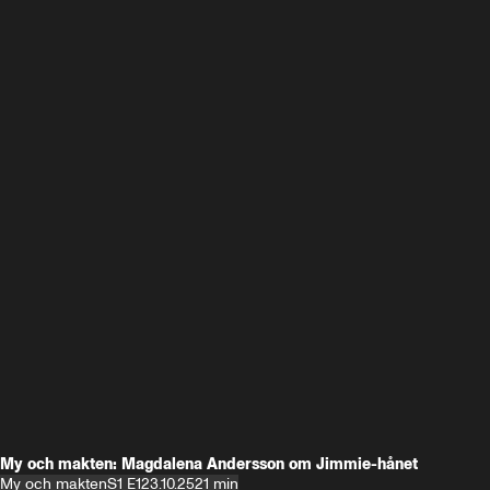
My och makten: Magdalena Andersson om Jimmie-hånet
My och makten
S1 E1
23.10.25
21 min