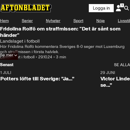
Logga in
Hem
Serier
Nyheter
Sport
Nöje
Livsstil
Fridolina Rolfö om straffmissen: "Det är sånt som
händer"
Landslaget i fotboll
Hör Fridolina Rolfö kommentera Sveriges 8-0 seger mot Luxemburg 
och straffmissen i första halvlek.
Se mer
Landslaget i fotboll
•
29.10.24
•
3 min
Senast
SE ALLA
1 JULI
0:30
29 JUNI
Potters löfte till Sverige: ”Ja...”
Victor Lindel
se...”