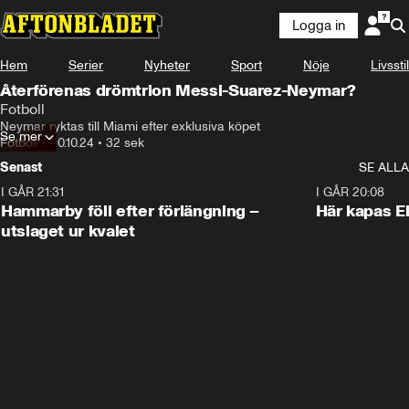
Logga in
Hem
Serier
Nyheter
Sport
Nöje
Livsstil
Återförenas drömtrion Messi-Suarez-Neymar?
Fotboll
Neymar ryktas till Miami efter exklusiva köpet
Se mer
Fotboll
•
30.10.24
•
32 sek
Senast
SE ALLA
I GÅR 21:31
1:28
I GÅR 20:08
Hammarby föll efter förlängning –
Här kapas El
utslaget ur kvalet