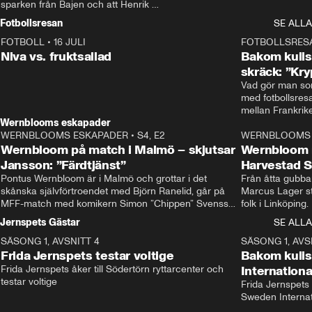
sparken från Bajen och att Henrik 
Rydström tar över
Fotbollsresan
SE ALLA
FOTBOLL
•
16 JULI
0:44
FOTBOLLSRES
Niva vs. fruktsallad
Bakom kulis
skräck: ”Kry
Vad gör man som
med fotbollsres
Wernblooms eskapader
WERNBLOOMS ESKAPADER
•
S4, E2
38:23
WERNBLOOMS 
Wernbloom på match i Malmö – skjutsar
Wernbloom 
Jansson: ”Färdtjänst”
Harvestad 
Pontus Wernbloom är i Malmö och grottar i det 
Från åtta gubbar 
skånska självförtroendet med Björn Ranelid, går på 
Marcus Lager sta
MFF-match med komikern Simon ”Chippen” Svensson 
folk i Linköping
och hjälper skadade stjärnbacken Pontus Jansson 
och Wernbloom kl
Jernspets Gästar
SE ALLA
hem. 
SÄSONG 1, AVSNITT 4
13:37
SÄSONG 1, AVS
Frida Jernspets testar voltige
Bakom kuli
Frida Jernspets åker till Södertörn ryttarcenter och 
Internation
testar voltige
Frida Jernspets 
Sweden Interna