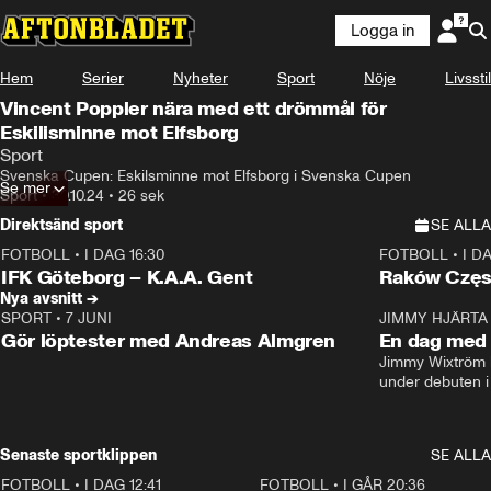
Logga in
Hem
Serier
Nyheter
Sport
Nöje
Livsstil
Vincent Poppler nära med ett drömmål för
Eskilisminne mot Elfsborg
Sport
Svenska Cupen: Eskilsminne mot Elfsborg i Svenska Cupen
Se mer
Sport
•
30.10.24
•
26 sek
Direktsänd sport
SE ALLA
FOTBOLL
•
I DAG 16:30
FOTBOLL
•
I D
Plus
Plus
IFK Göteborg – K.A.A. Gent
Raków Częs
Nya avsnitt →
SPORT
•
7 JUNI
16:36
JIMMY HJÄRTA
Gör löptester med Andreas Almgren
En dag med 
Jimmy Wixtröm 
under debuten i
Senaste sportklippen
SE ALLA
FOTBOLL
•
I DAG 12:41
0:42
FOTBOLL
•
I GÅR 20:36