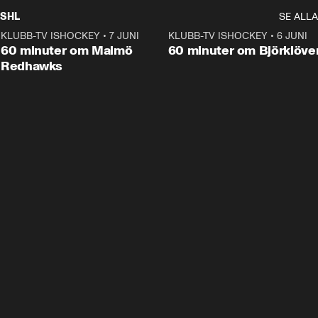
SHL
SE ALLA
KLUBB-TV ISHOCKEY
•
7 JUNI
1:02:53
KLUBB-TV ISHOCKEY
•
6 JUNI
1:0
Plus
60 minuter om Malmö
60 minuter om Björklöve
Redhawks