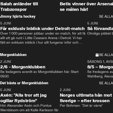
Salah anländer till
Betis vinner över Arsena
Trabzonspor
se målen här!
Jimmy hjärta hockey
SE ALLA
5 JUNI
11:14
5 JUNI
Får exklusiv inblick under Detroit-match
Så förvandl
Över 1 000 personer jobbar under en match, för att få 
Otroliga jobbet
allt att gå runt i Little Ceasars Arena i Detroit. Vi har 
fått en exklusiv inblick i hur allt fungerar inför och 
under match i världens bästa hockeyliga
Morgonklubben
SE ALLA
2 JUNI
SÄSONG 1, AVSN
2/6 - Morgonklubben
8/5 – Morg
Se tisdagens avsnitt av Morgonklubben här. Start 
Se fredagens av
09.00. 
Det bästa ur Morgonklubben
SE ALLA
5 JUNI
0:44
2 JUNI
Axén: ”Alla tror att jag
Norges ultimata hån mot
ogillar Rydström”
Sverige – efter krossen
Hör Alexander Axén och Pontus 
Per Bohman: ”Det är värre”
Wernbloom om att Kalle Karlsson får 