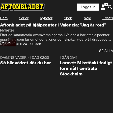
Logga in
Hem
Serier
Nyheter
Sport
Nöje
Livsstil
Aftonbladet på hjälpcenter i Valencia: "Jag är rörd"
Nyheter
Efter de katastrofala översvämningarna i Valencia har ett hjälpcenter 
upprättats som tar emot donationer och skickar vidare till drabbade 
Se mer
byar.
Nyheter
•
01.11.24
•
90 sek
SE ALLA
DAGENS VÄDER
•
I DAG 02:30
1:06
I GÅR 21:41
Så blir vädret där du bor
Larmet: Misstänkt farligt
föremål i centrala
Stockholm