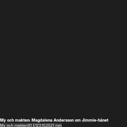
My och makten: Magdalena Andersson om Jimmie-hånet
My och makten
S1 E1
23.10.25
21 min