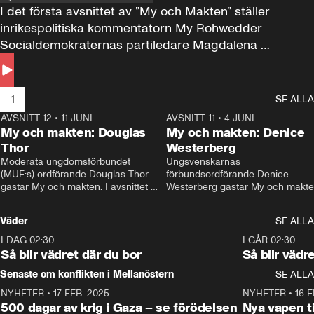
I det första avsnittet av ”My och Makten” ställer 
inrikespolitiska kommentatorn My Rohwedder 
Socialdemokraternas partiledare Magdalena 
Andersson till svars.
1
SE ALLA
AVSNITT 12
•
11 JUNI
26:27
AVSNITT 11
•
4 JUNI
2
My och makten: Douglas
My och makten: Denice
Thor
Westerberg
Moderata ungdomsförbundet 
Ungsvenskarnas 
(MUF:s) ordförande Douglas Thor 
förbundsordförande Denice 
gästar My och makten. I avsnittet 
Westerberg gästar My och makten.
diskuteras tonårsutvisningarna och 
avsnittet diskuteras migrationsfrå
hur Moderaterna ska locka väljare till 
och hur SD ska locka kvinnliga 
Väder
SE ALLA
valet i höst. 
väljare. 
I DAG 02:30
1:06
I GÅR 02:30
Så blir vädret där du bor
Så blir vädr
Senaste om konflikten i Mellanöstern
SE ALLA
NYHETER
•
17 FEB. 2025
0:45
NYHETER
•
16 F
500 dagar av krig i Gaza – se förödelsen
Nya vapen ti