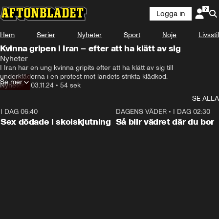
Logga in
Hem
Serier
Nyheter
Sport
Nöje
Livsstil
Kvinna gripen i Iran – efter att ha klätt av sig
Nyheter
till underkläderna i en

I Iran har en ung kvinna gripits efter att ha klätt av sig till 
protest mot landets strikta klädkod.
underkläderna i en protest mot landets strikta klädkod.
Se mer
Nyheter
•
03.11.24
•
54 sek
SE ALLA
I DAG 06:40
0:35
DAGENS VÄDER
•
I DAG 02:30
Sex dödade i skolskjutning
Så blir vädret där du bor