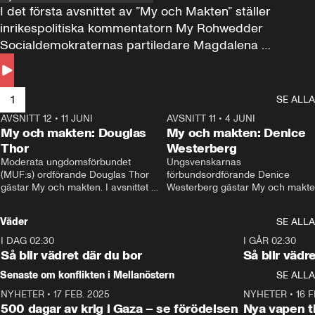
I det första avsnittet av ”My och Makten” ställer 
inrikespolitiska kommentatorn My Rohwedder 
Socialdemokraternas partiledare Magdalena 
Andersson till svars.
1
SE ALLA
AVSNITT 12
•
11 JUNI
26:27
AVSNITT 11
•
4 JUNI
2
My och makten: Douglas
My och makten: Denice
Thor
Westerberg
Moderata ungdomsförbundet 
Ungsvenskarnas 
(MUF:s) ordförande Douglas Thor 
förbundsordförande Denice 
gästar My och makten. I avsnittet 
Westerberg gästar My och makten.
diskuteras tonårsutvisningarna och 
avsnittet diskuteras migrationsfrå
hur Moderaterna ska locka väljare till 
och hur SD ska locka kvinnliga 
Väder
SE ALLA
valet i höst. 
väljare. 
I DAG 02:30
1:06
I GÅR 02:30
Så blir vädret där du bor
Så blir vädr
Senaste om konflikten i Mellanöstern
SE ALLA
NYHETER
•
17 FEB. 2025
0:45
NYHETER
•
16 F
500 dagar av krig i Gaza – se förödelsen
Nya vapen ti