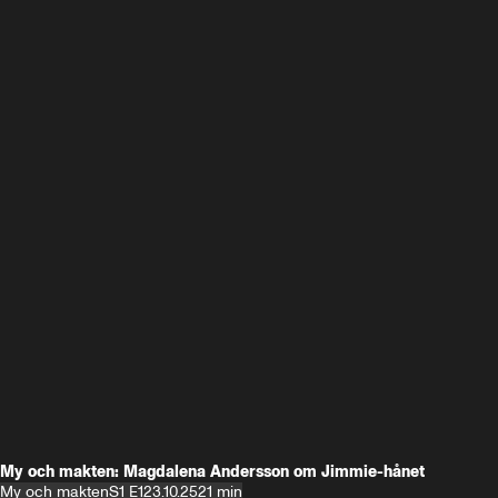
My och makten: Magdalena Andersson om Jimmie-hånet
My och makten
S1 E1
23.10.25
21 min