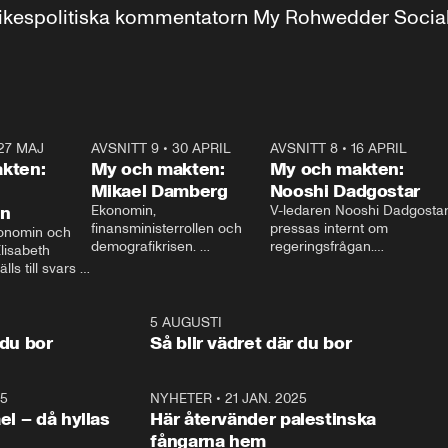
r inrikespolitiska kommentatorn My Rohwedder Soci
27 MAJ
3:51
AVSNITT 9
•
30 APRIL
24:00
AVSNITT 8
•
16 APRIL
25:1
kten:
My och makten:
My och makten:
Mikael Damberg
Nooshi Dadgostar
on
Ekonomin, 
V-ledaren Nooshi Dadgostar
finansministerrollen och 
pressas internt om 
onomin och 
demografikrisen. 
regeringsfrågan.

lisabeth 
Oppositionen ställs till svars 
I Aftonbladets 
ls till svars 
när Socialdemokraternas 
partiledarutfrågning ”My 
stern gästar 
Mikael Damberg gästar My 
och Makten” sätter hon ner 
My och Makten. 
och Makten. 
foten mot kritikerna:

1:06
5 AUGUSTI
1:0
– Vi ställer upp i val. Ska vi 
 du bor
Så blir vädret där du bor
vara med så sitter vi förstås 
25
1:22
NYHETER
•
21 JAN. 2025
0:5
ael – då hyllas
Här återvänder palestinska
fångarna hem