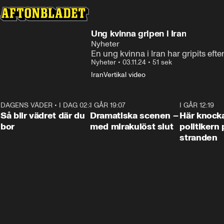
Ung kvinna gripen i Iran
Nyheter
En ung kvinna i Iran har gripits efter
Nyheter
•
03.11.24
•
51 sek
Iran
Vertikal video
DAGENS VÄDER
•
I DAG 02:30
1:06
I GÅR 19:07
0:42
I GÅR 12:19
Så blir vädret där du
Dramatiska scenen –
Här knock
bor
med mirakulöst slut
politikern 
stranden