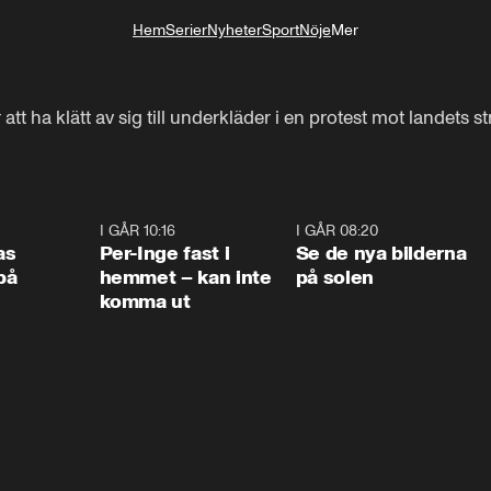
Hem
Serier
Nyheter
Sport
Nöje
Mer
Livsstil
 att ha klätt av sig till underkläder i en protest mot landets s
0:45
I GÅR 10:16
1:26
I GÅR 08:20
0:3
as
Per-Inge fast i
Se de nya bilderna
på
hemmet – kan inte
på solen
komma ut