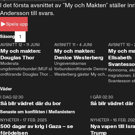
I det första avsnittet av ”My och Makten” ställe
Andersson till svars.
Spela upp
1
Säsong
AVSNITT 12
•
11 JUNI
26:27
AVSNITT 11
•
4 JUNI
23:40
AVSNITT 10
•
My och makten:
My och makten:
My och ma
Douglas Thor
Denice Westerberg
Elisabeth
Moderata 
Ungsvenskarnas 
Svantess
ungdomsförbundet (MUF:s) 
förbundsordförande Denice 
Kvinnorna, ek
ordförande Douglas Thor 
Westerberg gästar My och 
migrationen. E
gästar My och makten. I 
makten. I avsnittet 
Svantesson stäl
avsnittet diskuteras 
diskuteras migrationsfrågan 
när finansmini
Väder
tonårsutvisningarna och hur 
och hur SD ska locka 
Moderaterna ska locka 
kvinnliga väljare. 
I DAG 02:30
1:06
I GÅR 02:30
väljare till valet i höst. 
Så blir vädret där du bor
Så blir vädret där
Senaste om konflikten i Mellanöstern
NYHETER
•
17 FEB. 2025
0:45
NYHETER
•
16 FEB. 20
500 dagar av krig i Gaza – se
Nya vapen till Isr
förödelsen
Trump