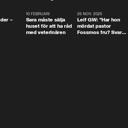
4:24
10 FEBRUARI
4:13
26 NOV. 2025
8:1
der –
Sara måste sälja
Leif GW: ”Har hon
huset för att ha råd
mördat pastor
med veterinären
Fossmos fru? Svar
nej.”