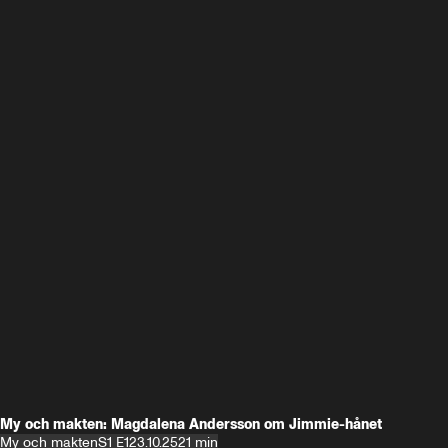
My och makten: Magdalena Andersson om Jimmie-hånet
My och makten
S1 E1
23.10.25
21 min