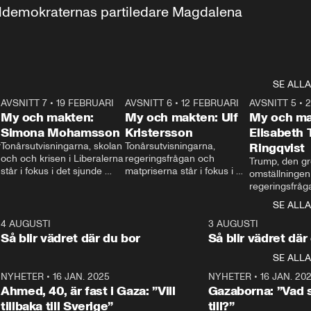
aldemokraternas partiledare Magdalena 
SE ALLA
7
AVSNITT 7
•
19 FEBRUARI
24:30
AVSNITT 6
•
12 FEBRUARI
27:30
AVSNITT 5
•
My och makten:
My och makten: Ulf
My och ma
Simona Mohamsson
Kristersson
Elisabeth
 
Tonårsutvisningarna, skolan 
Tonårsutvisningarna, 
Ringqvist
och och krisen i Liberalerna 
regeringsfrågan och 
Trump, den gr
står i fokus i det sjunde 
matpriserna står i fokus i 
omställningen
avsnittet av ”My och 
det sjätte avsnittet av ”My 
regeringsfråga
makten”. Se när 
och makten”. Se när 
centrum i det 
SE ALLA
Aftonbladets inrikespolitiska 
Aftonbladets inrikespolitiska 
avsnittet av ”
kommentator My 
kommentator My 
6
4 AUGUSTI
1:06
3 AUGUSTI
Makten”. Se nä
Rohwedder ställer 
Rohwedder ställer 
Så blir vädret där du bor
Så blir vädret där
Aftonbladets in
utbildnings- och 
statsminister Ulf Kristersson 
kommentator 
SE ALLA
integrationsminister Simona 
till svars.
Rohwedder stäl
Mohamsson till svars.
Centerpartiets
2
NYHETER
•
16 JAN. 2025
1:01
NYHETER
•
16 JAN. 20
Thand Ring till
Ahmed, 40, är fast i Gaza: ”Vill
Gazaborna: ”Vad s
tillbaka till Sverige”
till?”