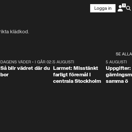
Logga in
trikta klädkod.
SE ALLA
1
DAGENS VÄDER
•
I GÅR 02:30
1:06
5 AUGUSTI
0:35
5 AUGUSTI
Så blir vädret där du
Larmet: Misstänkt
Uppgifter:
bor
farligt föremål i
gärningsm
centrala Stockholm
samma ö