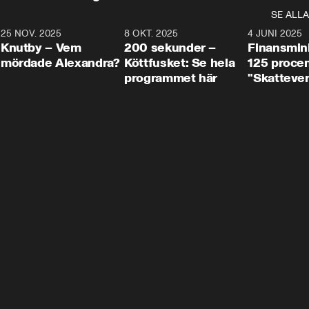
SE ALLA
3
25 NOV. 2025
31:05
8 OKT. 2025
4:29
4 JUNI 2025
Knutby – Vem
200 sekunder –
Finansmin
mördade Alexandra?
Köttfusket: Se hela
125 procent
programmet här
"Skattever
viktig uppg