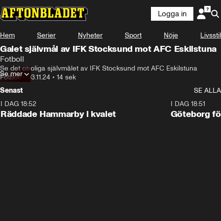
Logga in
Hem
Serier
Nyheter
Sport
Nöje
Livsstil
Galet självmål av IFK Stocksund mot AFC Eskilstuna
Fotboll
Se det otroliga självmålet av IFK Stocksund mot AFC Eskilstuna
Se mer
Fotboll
•
03.11.24
•
14 sek
Senast
SE ALLA
I DAG 18:52
2:17
I DAG 18:51
Räddade Hammarby i kvalet
Göteborg för