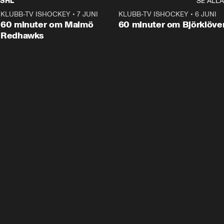
SHL
SE ALLA
KLUBB-TV ISHOCKEY
•
7 JUNI
1:02:53
KLUBB-TV ISHOCKEY
•
6 JUNI
1:0
Plus
60 minuter om Malmö
60 minuter om Björklöve
Redhawks