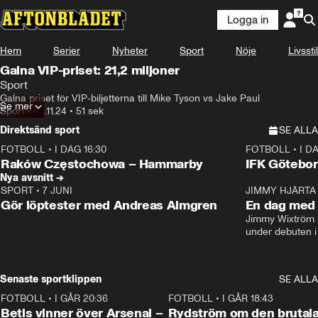
Logga in
Hem
Serier
Nyheter
Sport
Nöje
Livsstil
Galna VIP-priset: 21,2 miljoner
Sport
Galna priset för VIP-biljetterna till Mike Tyson vs Jake Paul
Se mer
Sport
•
03.11.24
•
51 sek
Direktsänd sport
SE ALLA
FOTBOLL
•
I DAG 16:30
FOTBOLL
•
I D
Plus
Plus
Raków Częstochowa – Hammarby
IFK Götebor
Nya avsnitt →
SPORT
•
7 JUNI
16:36
JIMMY HJÄRTA
Gör löptester med Andreas Almgren
En dag med 
Jimmy Wixtröm 
under debuten i
Senaste sportklippen
SE ALLA
FOTBOLL
•
I GÅR 20:36
1:30
FOTBOLL
•
I GÅR 18:43
Betis vinner över Arsenal –
Rydström om den brutal