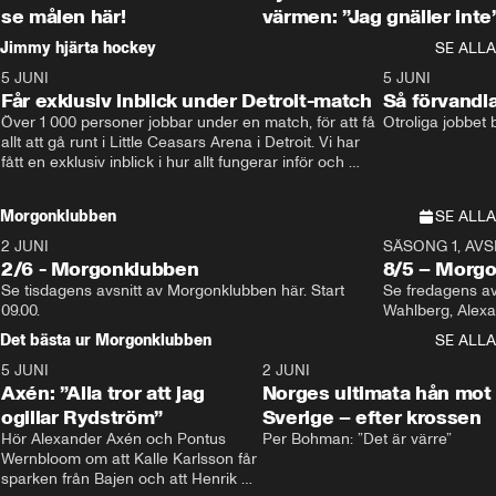
se målen här!
värmen: ”Jag gnäller inte
Jimmy hjärta hockey
SE ALLA
5 JUNI
11:14
5 JUNI
Får exklusiv inblick under Detroit-match
Så förvandl
Över 1 000 personer jobbar under en match, för att få 
Otroliga jobbet
allt att gå runt i Little Ceasars Arena i Detroit. Vi har 
fått en exklusiv inblick i hur allt fungerar inför och 
under match i världens bästa hockeyliga
Morgonklubben
SE ALLA
2 JUNI
SÄSONG 1, AVSN
2/6 - Morgonklubben
8/5 – Morg
Se tisdagens avsnitt av Morgonklubben här. Start 
Se fredagens av
09.00. 
Det bästa ur Morgonklubben
SE ALLA
5 JUNI
0:44
2 JUNI
Axén: ”Alla tror att jag
Norges ultimata hån mot
ogillar Rydström”
Sverige – efter krossen
Hör Alexander Axén och Pontus 
Per Bohman: ”Det är värre”
Wernbloom om att Kalle Karlsson får 
sparken från Bajen och att Henrik 