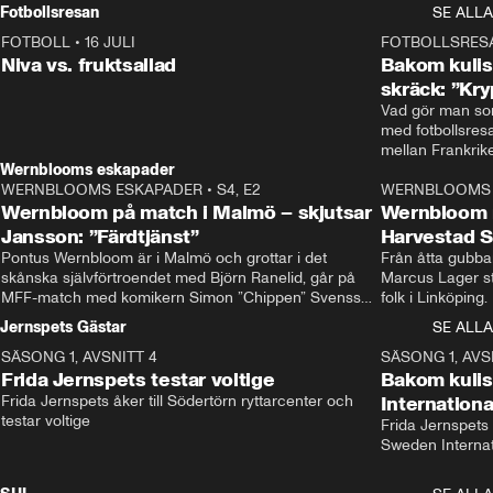
Rydström tar över
Fotbollsresan
SE ALLA
FOTBOLL
•
16 JULI
0:44
FOTBOLLSRES
Niva vs. fruktsallad
Bakom kulis
skräck: ”Kry
Vad gör man som
med fotbollsres
Wernblooms eskapader
WERNBLOOMS ESKAPADER
•
S4, E2
38:23
WERNBLOOMS 
Wernbloom på match i Malmö – skjutsar
Wernbloom 
Jansson: ”Färdtjänst”
Harvestad 
Pontus Wernbloom är i Malmö och grottar i det 
Från åtta gubbar 
skånska självförtroendet med Björn Ranelid, går på 
Marcus Lager sta
MFF-match med komikern Simon ”Chippen” Svensson 
folk i Linköping
och hjälper skadade stjärnbacken Pontus Jansson 
och Wernbloom kl
Jernspets Gästar
SE ALLA
hem. 
SÄSONG 1, AVSNITT 4
13:37
SÄSONG 1, AVS
Frida Jernspets testar voltige
Bakom kuli
Frida Jernspets åker till Södertörn ryttarcenter och 
Internation
testar voltige
Frida Jernspets 
Sweden Interna