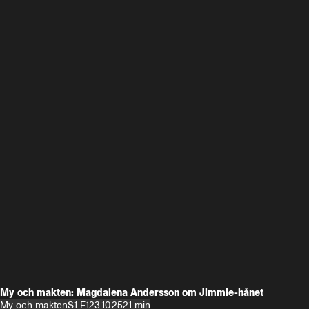
My och makten: Magdalena Andersson om Jimmie-hånet
My och makten
S1 E1
23.10.25
21 min