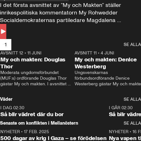
I det första avsnittet av ”My och Makten” ställer 
inrikespolitiska kommentatorn My Rohwedder 
Socialdemokraternas partiledare Magdalena 
Andersson till svars.
1
SE ALLA
AVSNITT 12
•
11 JUNI
26:27
AVSNITT 11
•
4 JUNI
2
My och makten: Douglas
My och makten: Denice
Thor
Westerberg
Moderata ungdomsförbundet 
Ungsvenskarnas 
(MUF:s) ordförande Douglas Thor 
förbundsordförande Denice 
gästar My och makten. I avsnittet 
Westerberg gästar My och makten.
diskuteras tonårsutvisningarna och 
avsnittet diskuteras migrationsfrå
hur Moderaterna ska locka väljare till 
och hur SD ska locka kvinnliga 
Väder
SE ALLA
valet i höst. 
väljare. 
I DAG 02:30
1:06
I GÅR 02:30
Så blir vädret där du bor
Så blir vädr
Senaste om konflikten i Mellanöstern
SE ALLA
NYHETER
•
17 FEB. 2025
0:45
NYHETER
•
16 F
500 dagar av krig i Gaza – se förödelsen
Nya vapen ti