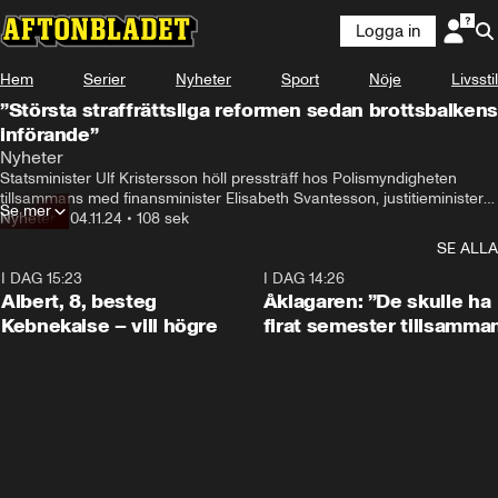
Logga in
Hem
Serier
Nyheter
Sport
Nöje
Livsstil
”Största straffrättsliga reformen sedan brottsbalkens
införande”
Nyheter
Statsminister Ulf Kristersson höll pressträff hos Polismyndigheten 
tillsammans med finansminister Elisabeth Svantesson, justitieminister 
Se mer
Gunnar Strömmer och rikspolischef Petra Lundh om den nya 
Nyheter
•
04.11.24
•
108 sek
förverkandelagstiftningen.

SE ALLA
Statsministern passade också på att säga att man vill kunna använd 
ansiktsigenkänning i realtid.
I DAG 15:23
0:54
I DAG 14:26
Albert, 8, besteg
Åklagaren: ”De skulle ha
Kebnekaise – vill högre
firat semester tillsamma