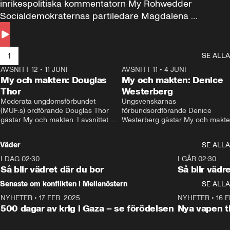
inrikespolitiska kommentatorn My Rohwedder 
Socialdemokraternas partiledare Magdalena 
Andersson till svars.
1
SE ALLA
AVSNITT 12
•
11 JUNI
26:27
AVSNITT 11
•
4 JUNI
2
My och makten: Douglas
My och makten: Denice
Thor
Westerberg
Moderata ungdomsförbundet 
Ungsvenskarnas 
(MUF:s) ordförande Douglas Thor 
förbundsordförande Denice 
gästar My och makten. I avsnittet 
Westerberg gästar My och makten.
diskuteras tonårsutvisningarna och 
avsnittet diskuteras migrationsfrå
hur Moderaterna ska locka väljare till 
och hur SD ska locka kvinnliga 
Väder
SE ALLA
valet i höst. 
väljare. 
I DAG 02:30
1:06
I GÅR 02:30
Så blir vädret där du bor
Så blir vädr
Senaste om konflikten i Mellanöstern
SE ALLA
NYHETER
•
17 FEB. 2025
0:45
NYHETER
•
16 F
500 dagar av krig i Gaza – se förödelsen
Nya vapen ti