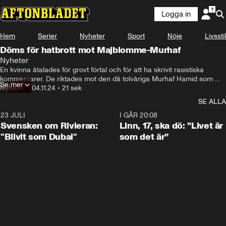
Logga in
Hem
Serier
Nyheter
Sport
Nöje
Livsstil
Döms för hatbrott mot Majblomme-Murhaf
Nyheter
En kvinna åtalades för grovt förtal och för att ha skrivit rasistiska 
kommentarer. De riktades mot den då tolvåriga Murhaf Hamid som 
Se mer
uppmärksammades när han sålde majblommor för runt fem miljoner 
Nyheter
•
04.11.24
•
21 sek
kronor.

SE ALLA
Kvinnan, som då var medlem i Sverigedemokraterna, skrev grovt 
rasistiska kommentarer på plattformen X, tidigare Twitter, om Murhafs 
23 JULI
1:42
I GÅR 20:08
hudfärg och ursprung. I tweeten kallade kvinnan Murhaf Hamid för 
Svensken om Rivieran:
Linn, 17, ska dö: ”Livet är
”jävla blatteunge” och fortsatte med flera rasistiska påhopp.

"Blivit som Dubai"
som det är”
Nu döms kvinnan för grovt förtal och hets mot folkgrupp. Påföljden blir 
skyddstillsyn och hon ska även betala skadestånd till Murhaf Hamid 
med 30 000 kr.