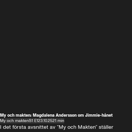
My och makten: Magdalena Andersson om Jimmie-hånet
My och makten
S1 E1
23.10.25
21 min
I det första avsnittet av ”My och Makten” ställer 