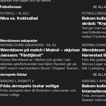
sparken från Bajen och att Henrik 
Rydström tar över
Fotbollsresan
SE ALLA
FOTBOLL
•
16 JULI
0:44
FOTBOLLSRES
Niva vs. fruktsallad
Bakom kulis
skräck: ”Kry
Vad gör man som
med fotbollsres
Wernblooms eskapader
WERNBLOOMS ESKAPADER
•
S4, E2
38:23
WERNBLOOMS 
Wernbloom på match i Malmö – skjutsar
Wernbloom 
Jansson: ”Färdtjänst”
Harvestad 
Pontus Wernbloom är i Malmö och grottar i det 
Från åtta gubbar 
skånska självförtroendet med Björn Ranelid, går på 
Marcus Lager sta
MFF-match med komikern Simon ”Chippen” Svensson 
folk i Linköping
och hjälper skadade stjärnbacken Pontus Jansson 
och Wernbloom kl
Jernspets Gästar
SE ALLA
hem. 
SÄSONG 1, AVSNITT 4
13:37
SÄSONG 1, AVS
Frida Jernspets testar voltige
Bakom kuli
Frida Jernspets åker till Södertörn ryttarcenter och 
Internation
testar voltige
Frida Jernspets 
Sweden Interna