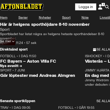
Logga in
Hem
Serier
Nyheter
Sport
Nöje
Livsstil
Här är helgens sporthöjdare 8-10 november
Sport
Sportbladet har listat några av helgens hetaste sporthändelser 8-10 
november.
Se mer
Sport
•
04.11.24
•
57 sek
Direktsänd sport
SE ALLA
FOTBOLL
•
I DAG 11:50
ISHOCKEY
•
I 
Plus
Plus
FC Bayern – Aston Villa FC
Västerås – 
Nya avsnitt →
SPORT
•
7 JUNI
16:36
JIMMY HJÄRTA
Gör löptester med Andreas Almgren
En dag med 
Jimmy Wixtröm 
under debuten i
Senaste sportklippen
SE ALLA
TRAV
•
I DAG 09:05
1:06
FOTBOLL
•
I GÅR 19:55