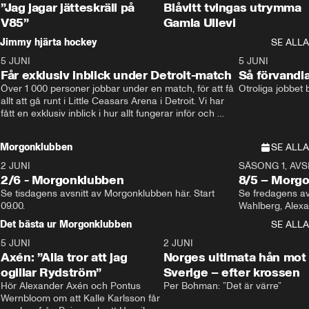
”Jag jagar jätteskräll på
Blåvitt tvingas utrymma
V85”
Gamla Ullevi
Jimmy hjärta hockey
SE ALLA
5 JUNI
11:14
5 JUNI
Får exklusiv inblick under Detroit-match
Så förvandl
Över 1 000 personer jobbar under en match, för att få 
Otroliga jobbet
allt att gå runt i Little Ceasars Arena i Detroit. Vi har 
fått en exklusiv inblick i hur allt fungerar inför och 
under match i världens bästa hockeyliga
Morgonklubben
SE ALLA
2 JUNI
SÄSONG 1, AVSN
2/6 - Morgonklubben
8/5 – Morg
Se tisdagens avsnitt av Morgonklubben här. Start 
Se fredagens av
09.00. 
Det bästa ur Morgonklubben
SE ALLA
5 JUNI
0:44
2 JUNI
Axén: ”Alla tror att jag
Norges ultimata hån mot
ogillar Rydström”
Sverige – efter krossen
Hör Alexander Axén och Pontus 
Per Bohman: ”Det är värre”
Wernbloom om att Kalle Karlsson får 