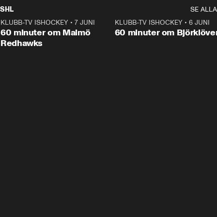
SHL
SE ALLA
KLUBB-TV ISHOCKEY
•
7 JUNI
1:02:53
KLUBB-TV ISHOCKEY
•
6 JUNI
1:0
Plus
60 minuter om Malmö
60 minuter om Björklöve
Redhawks