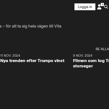
Logga in
ör att ta sig hela vägen till Vita 
SE ALLA
9
11 NOV. 2024
0:40
9 NOV. 2024
Nya trenden efter Trumps vinst
Filmen som tog Tr
storseger