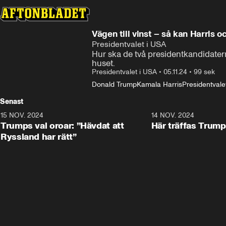
Vägen till vinst – så kan Harris 
Presidentvalet i USA
Hur ska de två presidentkandidaterna
huset.
Presidentvalet i USA
•
05.11.24
•
99 sek
Donald Trump
Kamala Harris
Presidentvale
Senast
15 NOV. 2024
1:21
14 NOV. 2024
Trumps val oroar: ”Hävdat att
Här träffas Trum
Ryssland har rätt”