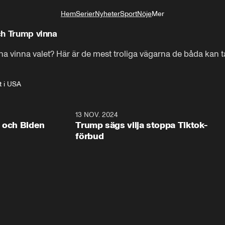
Hem
Serier
Nyheter
Sport
Nöje
Mer
Livsstil
och Trump vinna
 vinna valet? Här är de mest troliga vägarna de båda kan ta – f
t i USA
0:41
13 NOV. 2024
0:2
p och Biden
Trump sägs vilja stoppa Tiktok-
förbud