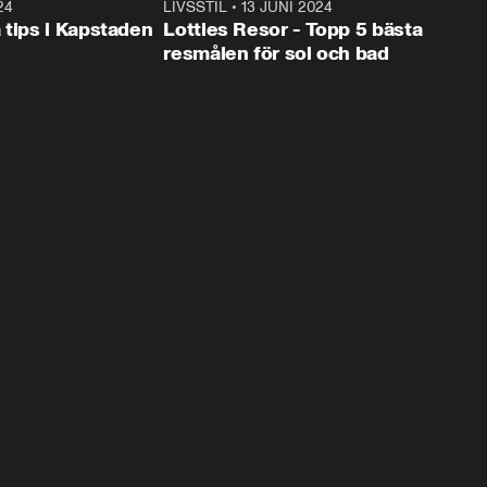
24
1:28
LIVSSTIL
•
13 JUNI 2024
2:4
 tips i Kapstaden
Lotties Resor - Topp 5 bästa
resmålen för sol och bad