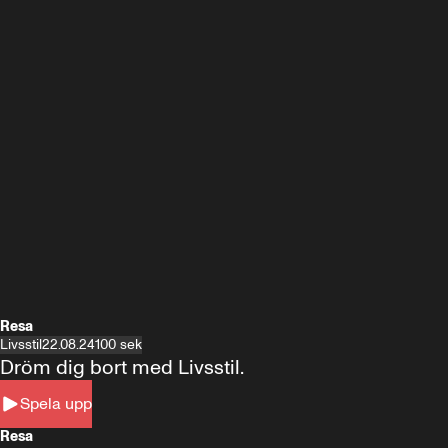
Resa
Livsstil
22.08.24
100 sek
Dröm dig bort med Livsstil.
Spela upp
Resa