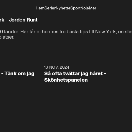
Hem
Serier
Nyheter
Sport
Nöje
Mer
Livsstil
rk - Jorden Runt
änder. Här får ni hennes tre bästa tips till New York, en st
latser.
1:16
13 NOV. 2024
1:1
- Tänk om jag
Så ofta tvättar jag håret -
Skönhetspanelen