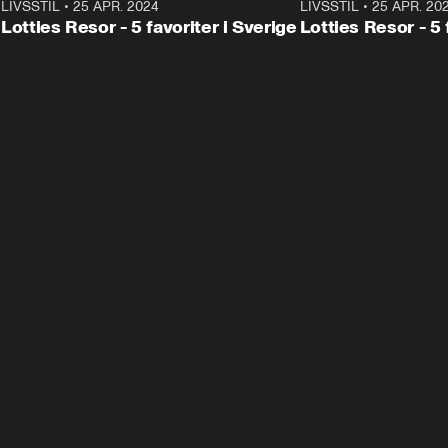
0
LIVSSTIL
•
25 APR. 2024
2:07
LIVSSTIL
•
25 APR. 20
Lotties Resor - 5 favoriter i Sverige
Lotties Resor - 5 