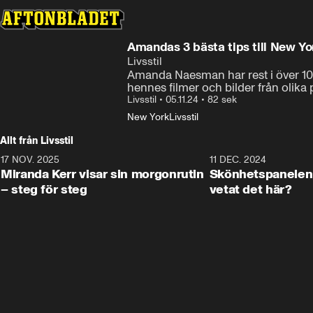
Amandas 3 bästa tips till New Yo
Livsstil
Amanda Naesman har rest i över 100 l
hennes filmer och bilder från olika p
Livsstil
•
05.11.24
•
82 sek
New York
Livsstil
Allt från Livsstil
17 NOV. 2025
1:33
11 DEC. 2024
Miranda Kerr visar sin morgonrutin
Skönhetspanelen 
– steg för steg
vetat det här?