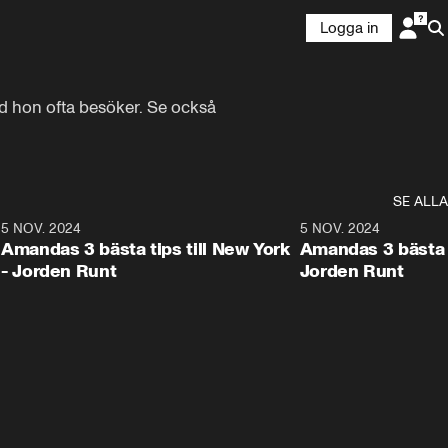
Logga in
ad hon ofta besöker. Se också 
SE ALLA
8
5 NOV. 2024
1:21
5 NOV. 2024
Amandas 3 bästa tips till New York
Amandas 3 bästa ti
- Jorden Runt
Jorden Runt