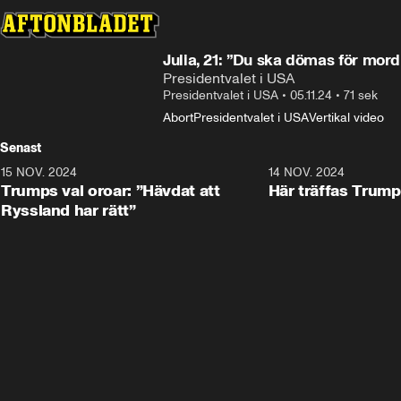
Julia, 21: ”Du ska dömas för mor
Presidentvalet i USA
Presidentvalet i USA
•
05.11.24
•
71 sek
Abort
Presidentvalet i USA
Vertikal video
Senast
15 NOV. 2024
1:21
14 NOV. 2024
Trumps val oroar: ”Hävdat att
Här träffas Trum
Ryssland har rätt”