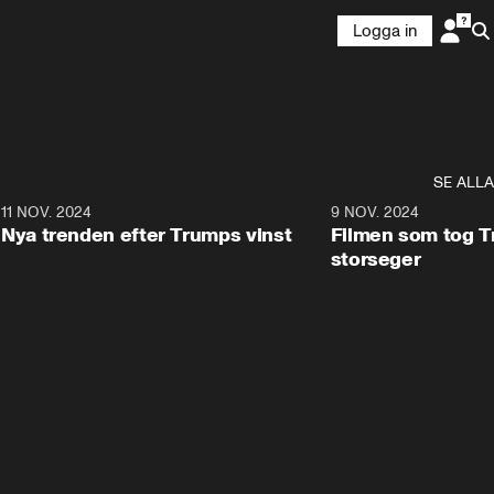
Logga in
SE ALLA
9
11 NOV. 2024
0:40
9 NOV. 2024
Nya trenden efter Trumps vinst
Filmen som tog Tr
storseger