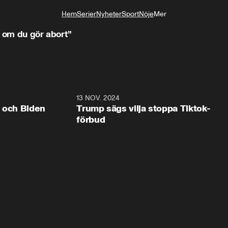
Hem
Serier
Nyheter
Sport
Nöje
Mer
Livsstil
d om du gör abort”
0:41
13 NOV. 2024
0:2
p och Biden
Trump sägs vilja stoppa Tiktok-
förbud