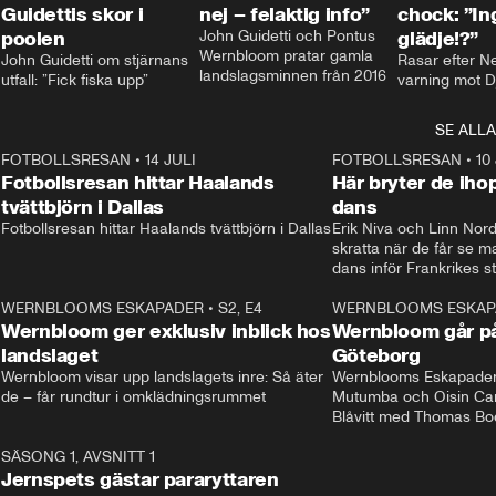
Guidettis skor i
nej – felaktig info”
chock: ”I
poolen
John Guidetti och Pontus 
glädje!?”
Wernbloom pratar gamla 
John Guidetti om stjärnans 
Rasar efter N
landslagsminnen från 2016
utfall: ”Fick fiska upp”
varning mot D
SE ALLA
8
FOTBOLLSRESAN
•
14 JULI
41:35
FOTBOLLSRESAN
•
10
Fotbollsresan hittar Haalands
Här bryter de ih
tvättbjörn i Dallas
dans
Fotbollsresan hittar Haalands tvättbjörn i Dallas
Erik Niva och Linn Nord
skratta när de får se 
dans inför Frankrikes st
VM-kvartsfinalen. 
4
WERNBLOOMS ESKAPADER
•
S2, E4
24:20
WERNBLOOMS ESKAP
Plus
Wernbloom ger exklusiv inblick hos
Wernbloom går på
landslaget
Göteborg
Wernbloom visar upp landslagets inre: Så äter 
Wernblooms Eskapader:
de – får rundtur i omklädningsrummet
Mutumba och Oisin Cant
Blåvitt med Thomas Bo
0
SÄSONG 1, AVSNITT 1
25:12
Jernspets gästar pararyttaren