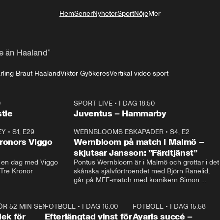
Hem
Serier
Nyheter
Sport
Nöje
Mer
Livsstil
re än Haaland”
rling Braut Haaland
Viktor Gyökeres
Vertikal video sport
0
SPORT LIVE
•
I DAG 18:50
Plus
tle
Juventus – Hammarby
EY
•
S1, E29
17:38
WERNBLOOMS ESKAPADER
•
S4, E2
38:2
ronors Viggo
Wernbloom på match i Malmö –
skjutsar Jansson: ”Färdtjänst”
en dag med Viggo 
Pontus Wernbloom är i Malmö och grottar i det 
 Tre Kronor
skånska självförtroendet med Björn Ranelid, 
går på MFF-match med komikern Simon 
”Chippen” Svensson och hjälper skadade 
stjärnbacken Pontus Jansson hem. 
ÖR 52 MIN SEN
0:49
FOTBOLL
•
I DAG 16:00
0:33
FOTBOLL
•
I DAG 15:58
1:0
ek för
Efterlängtad vinst för
Ayaris succé –