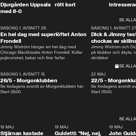
Djurgården Uppsala
rött kort
intresser
med 8-0
SE ALLA
8
SÄSONG 1, AVSNITT 28
20:38
SÄSONG 1, AVSNITT 2
Plus
En hel dag med superlöftet Anton
Dick & Jimmy test
Frondell
chockas av skill
Jimmy Wixtröm hänger en hel dag med 
Jimmy Wixtröm och Dick
Chicago Blackhawks Anton Frondell. Kollar 
på klubbor och åkyta, r
pojkrummet, bakar och firar farfar
skridskor 
SE ALLA
SÄSONG 1, AVSNITT 15
22 MAJ
26/5 - Morgonklubben
22/5 - Morgonkl
Se tisdagens avsnitt av Morgonklubben här. 
Se fredagens avsnitt a
Start 09.00. 
Start 09.00. 
SE ALLA
1
19 MAJ
0:43
19 MAJ
0:39
19 MAJ
Stjärnan kastade
Guidetti: ”Nej, nej,
John Guide