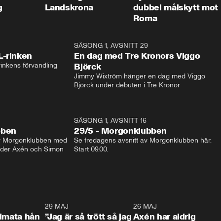
g
Landskrona
dubbel målskytt mot
Roma
1:04
SÄSONG 1, AVSNITT 29
17:3
L-rinken
En dag med Tre Kronors Viggo
inkens förvandling
Björck
Jimmy Wixtröm hänger en dag med Viggo 
Björck under debuten i Tre Kronor
SÄSONG 1, AVSNITT 16
bben
29/5 - Morgonklubben
av Morgonklubben med 
Se fredagens avsnitt av Morgonklubben här. 
nder Axén och Simon 
Start 09.00. 
0:26
29 MAJ
0:30
26 MAJ
0:3
timata hån
”Jag är så trött så jag
Axén har aldrig