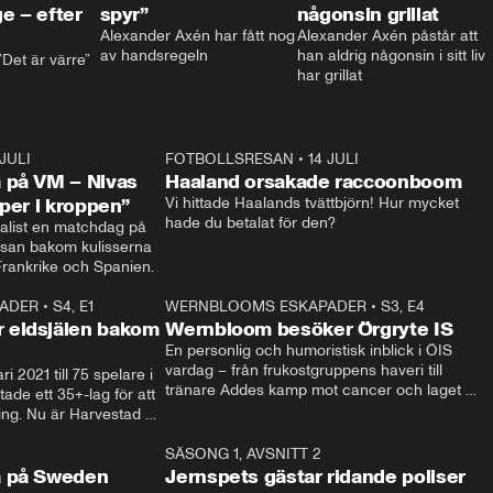
e – efter
spyr”
någonsin grillat
Alexander Axén har fått nog 
Alexander Axén påstår att 
av handsregeln
han aldrig någonsin i sitt liv 
Det är värre”
har grillat
 JULI
36:52
FOTBOLLSRESAN
•
14 JULI
0:3
 på VM – Nivas
Haaland orsakade raccoonboom
yper i kroppen”
Vi hittade Haalands tvättbjörn! Hur mycket 
hade du betalat för den?
list en matchdag på 
esan bakom kulisserna 
på semifinalen mellan Frankrike och Spanien. 
ADER
•
S4, E1
32:14
WERNBLOOMS ESKAPADER
•
S3, E4
33:1
Plus
 eldsjälen bakom
Wernbloom besöker Örgryte IS
En personlig och humoristisk inblick i ÖIS 
vardag – från frukostgruppens haveri till 
i 2021 till 75 spelare i 
tränare Addes kamp mot cancer och laget 
de ett 35+-lag för att 
som siktar mot Allsvenskan.
ing. Nu är Harvestad 
ch Wernbloom kliver 
14:14
SÄSONG 1, AVSNITT 2
24:5
a på Sweden
Jernspets gästar ridande poliser