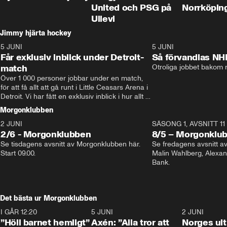
United och PSG på
Norrköpin
Ullevi
Jimmy hjärta hockey
5 JUNI
11:14
5 JUNI
Får exklusiv inblick under Detroit-
Så förvandlas NH
match
Otroliga jobbet bakom r
Över 1 000 personer jobbar under en match, 
för att få allt att gå runt i Little Ceasars Arena i 
Detroit. Vi har fått en exklusiv inblick i hur allt 
fungerar inför och under match i världens 
Morgonklubben
bästa hockeyliga
2 JUNI
SÄSONG 1, AVSNITT 11
2/6 - Morgonklubben
8/5 – Morgonklu
Se tisdagens avsnitt av Morgonklubben här. 
Se fredagens avsnitt 
Start 09.00. 
Malin Wahlberg, Alexa
Bank. 
Det bästa ur Morgonklubben
I GÅR 12:20
1:14
5 JUNI
0:44
2 JUNI
”Höll barnet hemligt”
Axén: ”Alla tror att
Norges ul