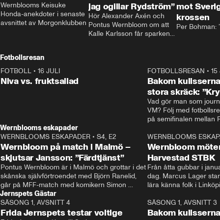
Wernblooms Keisuke 
jag ogillar Rydström”
mot Sverig
Honda-anekdoter i senaste 
Hör Alexander Axén och 
krossen
avsnittet av Morgonklubben
Pontus Wernbloom om att 
Per Bohman: ”
Kalle Karlsson får sparken 
från Bajen och att Henrik 
Rydström tar över
Fotbollsresan
FOTBOLL
•
16 JULI
0:44
FOTBOLLSRESAN
•
15
Niva vs. fruktsallad
Bakom kulisserna
stora skräck: ”Kr
Vad gör man som journa
VM? Följ med fotbollsr
Wernblooms eskapader
WERNBLOOMS ESKAPADER
•
S4, E2
38:23
WERNBLOOMS ESKAP
Wernbloom på match i Malmö –
Wernbloom möter
skjutsar Jansson: ”Färdtjänst”
Harvestad STBK
Pontus Wernbloom är i Malmö och grottar i det 
Från åtta gubbar i januar
skånska självförtroendet med Björn Ranelid, 
dag. Marcus Lager starta
går på MFF-match med komikern Simon 
lära känna folk i Linköp
Jernspets Gästar
”Chippen” Svensson och hjälper skadade 
STBK en institution – o
SÄSONG 1, AVSNITT 4
stjärnbacken Pontus Jansson hem. 
13:37
rakt in i värmen.
SÄSONG 1, AVSNITT 3
Frida Jernspets testar voltige
Bakom kulissern