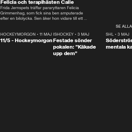
Felicia och terapihästen Calle
Frida Jernspets träffar pararyttaren Felicia 
Grimmenhag, som fick sina ben amputerade 
efter en bilolycka. Sen åker hon vidare till ett 
vård- och omsorgsboende med den 76 
SE ALLA
centimeter höga terapihästen Calle.
HOCKEYMORGON
•
11 MAJ
ISHOCKEY
•
3 MAJ
0:22
SHL
•
3 MAJ
n
11/5 - Hockeymorgon
Festade sönder
Söderströ
pokalen: ”Käkade
mentala 
upp dem”