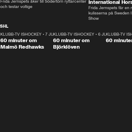
Frida Jernspets åker till Södertörn ryttarcenter 
International Ho
och testar voltige
Frida Jernspets får en 
kulisserna på Sweden In
Show
SHL
KLUBB-TV ISHOCKEY
1:02:53
•
7 JUNI
KLUBB-TV ISHOCKEY
1:00:59
•
6 JUNI
KLUBB-TV I
Plus
Plus
60 minuter om
60 minuter om
60 minute
Malmö Redhawks
Björklöven