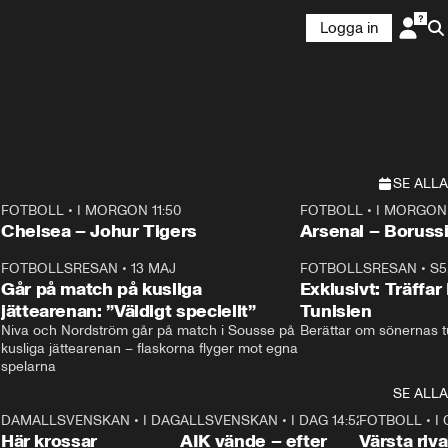
Logga in
SE ALLA
FOTBOLL
•
I MORGON 11:50
FOTBOLL
•
I MORGON 
Plus
Plus
Chelsea – Johur Tigers
Arsenal – Boruss
3
FOTBOLLSRESAN
•
13 MAJ
33:19
FOTBOLLSRESAN
•
S5
Går på match på kusliga
Exklusivt: Träffar
jättearenan: ”Väldigt speciellt”
Tunisien
Niva och Nordström går på match i Sousse på 
Berättar om sönernas tu
kusliga jättearenan – flaskorna flyger mot egna 
spelarna 
SE ALLA
3
DAMALLSVENSKAN
•
I DAG 15:23
1:39
ALLSVENSKAN
•
I DAG 14:52
2:31
FOTBOLL
•
I 
Här krossar
AIK vände – efter
Värsta riv