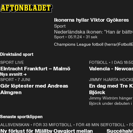
Ikonerna hyllar Viktor Gyökeres
Sport
Nederländska ikonen: "Han är bätt
Sport
•
05.11.24
•
31 sek
Champions League fotboll (herrar)
Fotboll
E
Direktsänd sport
SPORT LIVE
FOTBOLL
•
I DAG 18:5
LIVE
Plus
Plus
Eintracht Frankfurt – Malmö
Valencia - Newcas
Nya avsnitt →
SPORT
•
7 JUNI
16:36
JIMMY HJÄRTA HOCK
Gör löptester med Andreas
En dag med Tre K
Almgren
Björck
Jimmy Wixtröm hänger 
Björck under debuten i
Senaste sportklippen
ALLSVENSKAN
•
FÖR 33 MIN SEN
0:37
FOTBOLL
•
FÖR 48 MIN SEN
1:22
FOTBOLL
•
F
Ny förlust för Mjällby
Oavgjort mellan
Succéhalvl