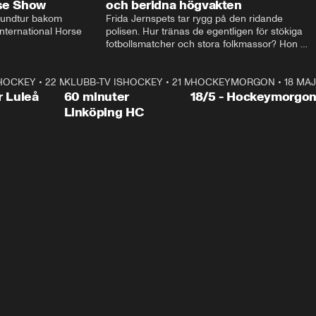
rse Show
och beridna högvakten
rundtur bakom 
Frida Jernspets tar rygg på den ridande 
ternational Horse 
polisen. Hur tränas de egentligen för stökiga 
fotbollsmatcher och stora folkmassor? Hon 
hälsar även på hos beridna högvakten, som 
den här dagen ska byta av högvakten, som 
SHOCKEY
1:00:28
•
22 MAJ
KLUBB-TV ISHOCKEY
vaktar slottet.
1:00:18
•
21 MAJ
HOCKEYMORGON
•
18 MAJ
Plus
r Luleå
60 minuter
18/5 - Hockeymorgo
Linköping HC