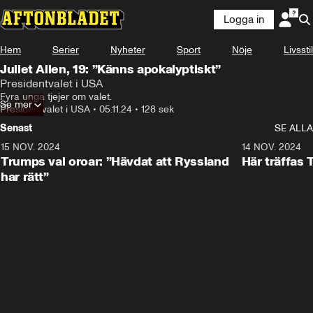
Logga in
Hem
Serier
Nyheter
Sport
Nöje
Livsstil
Juliet Allen, 19: ”Känns apokalyptiskt”
Presidentvalet i USA
Fyra unga tjejer om valet.
Se mer
Presidentvalet i USA
•
05.11.24
•
128 sek
Senast
SE ALLA
15 NOV. 2024
1:21
14 NOV. 2024
Trumps val oroar: ”Hävdat att Ryssland
Här träffas
har rätt”