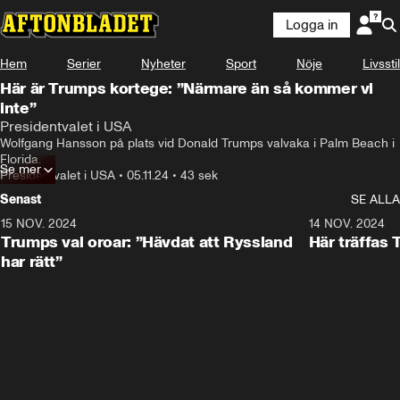
Logga in
Hem
Serier
Nyheter
Sport
Nöje
Livsstil
Här är Trumps kortege: ”Närmare än så kommer vi
inte”
Presidentvalet i USA
Wolfgang Hansson på plats vid Donald Trumps valvaka i Palm Beach i 
Florida.
Se mer
Presidentvalet i USA
•
05.11.24
•
43 sek
Senast
SE ALLA
15 NOV. 2024
1:21
14 NOV. 2024
Trumps val oroar: ”Hävdat att Ryssland
Här träffas
har rätt”