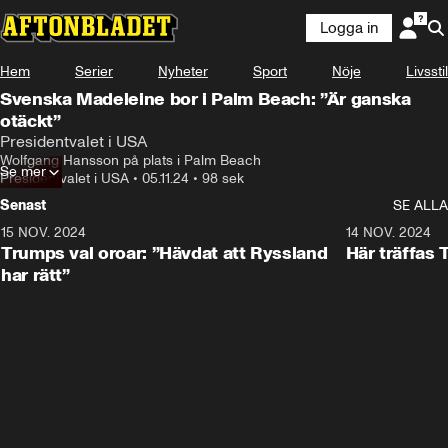
Logga in
Hem
Serier
Nyheter
Sport
Nöje
Livsstil
Svenska Madeleine bor i Palm Beach: ”Är ganska
otäckt”
Presidentvalet i USA
Wolfgang Hansson på plats i Palm Beach
Se mer
Presidentvalet i USA
•
05.11.24
•
98 sek
Senast
SE ALLA
15 NOV. 2024
1:21
14 NOV. 2024
Trumps val oroar: ”Hävdat att Ryssland
Här träffas
har rätt”