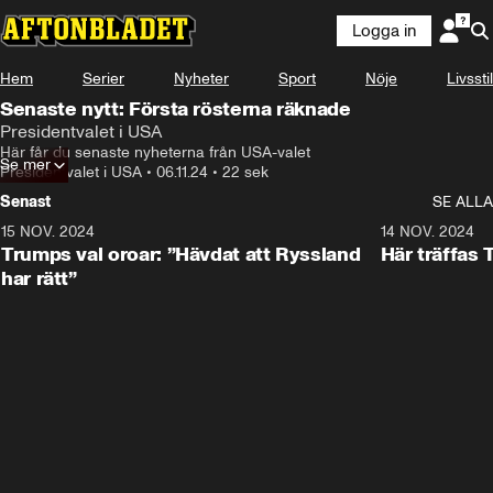
Logga in
Hem
Serier
Nyheter
Sport
Nöje
Livsstil
Senaste nytt: Första rösterna räknade
Presidentvalet i USA
Här får du senaste nyheterna från USA-valet
Se mer
Presidentvalet i USA
•
06.11.24
•
22 sek
Senast
SE ALLA
15 NOV. 2024
1:21
14 NOV. 2024
Trumps val oroar: ”Hävdat att Ryssland
Här träffas
har rätt”