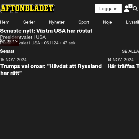
Logga in
Hem
Serier
Nyheter
Sport
Nöje
Livsstil
Senaste nytt: Västra USA har röstat
Presidentvalet i USA
Se mer
Presidentvalet i USA
•
06.11.24
•
47 sek
Senast
SE ALLA
15 NOV. 2024
1:21
14 NOV. 2024
Trumps val oroar: ”Hävdat att Ryssland
Här träffas
har rätt”