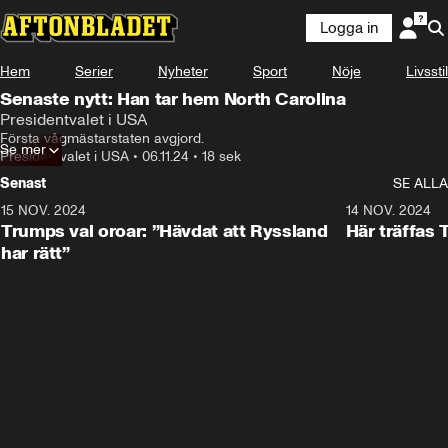
Logga in
Hem
Serier
Nyheter
Sport
Nöje
Livsstil
Senaste nytt: Han tar hem North Carolina
Presidentvalet i USA
Första vågmästarstaten avgjord.
Se mer
Presidentvalet i USA
•
06.11.24
•
18 sek
Senast
SE ALLA
15 NOV. 2024
1:21
14 NOV. 2024
Trumps val oroar: ”Hävdat att Ryssland
Här träffas
har rätt”