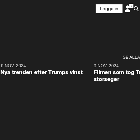
Logga in
SE ALLA
9
11 NOV. 2024
0:40
9 NOV. 2024
Nya trenden efter Trumps vinst
Filmen som tog Tr
storseger