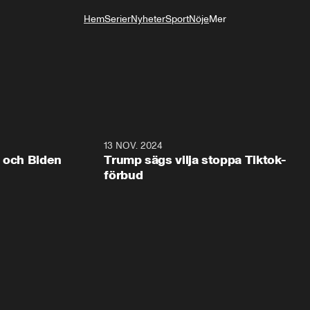
Hem
Serier
Nyheter
Sport
Nöje
Mer
Livsstil
0:41
13 NOV. 2024
0:2
p och Biden
Trump sägs vilja stoppa Tiktok-
förbud