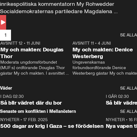
inrikespolitiska kommentatorn My Rohwedder 
Socialdemokraternas partiledare Magdalena 
Andersson till svars.
1
SE ALLA
AVSNITT 12
•
11 JUNI
26:27
AVSNITT 11
•
4 JUNI
2
My och makten: Douglas
My och makten: Denice
Thor
Westerberg
Moderata ungdomsförbundet 
Ungsvenskarnas 
(MUF:s) ordförande Douglas Thor 
förbundsordförande Denice 
gästar My och makten. I avsnittet 
Westerberg gästar My och makten.
diskuteras tonårsutvisningarna och 
avsnittet diskuteras migrationsfrå
hur Moderaterna ska locka väljare till 
och hur SD ska locka kvinnliga 
Väder
SE ALLA
valet i höst. 
väljare. 
I DAG 02:30
1:06
I GÅR 02:30
Så blir vädret där du bor
Så blir vädr
Senaste om konflikten i Mellanöstern
SE ALLA
NYHETER
•
17 FEB. 2025
0:45
NYHETER
•
16 F
500 dagar av krig i Gaza – se förödelsen
Nya vapen ti