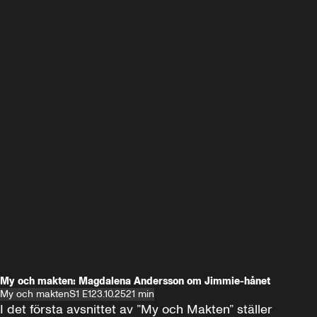
My och makten: Magdalena Andersson om Jimmie-hånet
My och makten
S1 E1
23.10.25
21 min
I det första avsnittet av ”My och Makten” ställer 