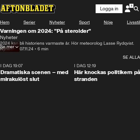
Logga in
Hem
Serier
Nyheter
Sport
Nöje
Livsstil
Varningen om 2024: ”På steroider”
Nyheter
2024 kan bli historiens varmaste år. Hör meteorolog Lasse Rydqvist.
Se mer
Nyheter
•
07.11.24
•
6 min
SE ALLA
I DAG 19:07
0:42
I DAG 12:19
Dramatiska scenen – med
Här knockas politikern p
mirakulöst slut
stranden